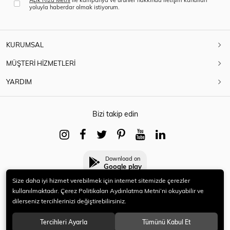
yoluyla haberdar olmak istiyorum.
KURUMSAL
MÜŞTERİ HİZMETLERİ
YARDIM
Bizi takip edin
Download on
Google play
Size daha iyi hizmet verebilmek için internet sitemizde çerezler
kullanılmaktadır. Çerez Politikaları Aydınlatma Metni’ni okuyabilir ve
dilerseniz tercihlerinizi değiştirebilirsiniz.
© 2021 HERYENİ. Tüm hakları saklıdır.
Tercihleri Ayarla
Tümünü Kabul Et