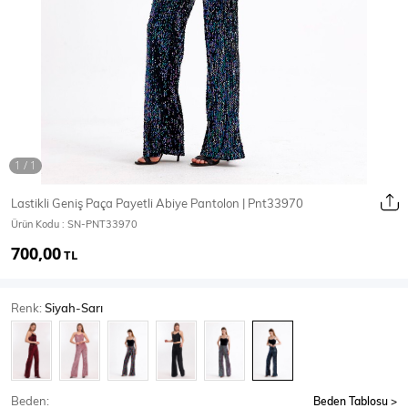
Ceket
Mont & Kaban
Yağmurluk
T-SHİRT & BLUZ
Lastikli Geniş Paça Payetli Abiye Pantolon | Pnt33970
Ürün Kodu :
SN-PNT33970
T-Shirt
Bluz
700,00
TL
BODY
Renk:
Siyah-Sarı
Body
Atlet
Crop & Büstiyer
Beden:
Beden Tablosu