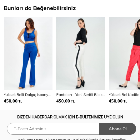
Bunları da Beğenebilirsiniz
Yuksek Belli Dalgıç İspanyol Paca Pantolon
Pantolon - Yani Seritli Bilekte Kalem Pantolon | Pnt19011
450,00
450,00
450,00
TL
TL
TL
BİZDEN HABERDAR OLMAK İÇİN E-BÜLTENİMİZE ÜYE OLUN
Abone Ol
Açık Rıza Metni
ile kampanya ve ürünler hakkında iletişim kanalları