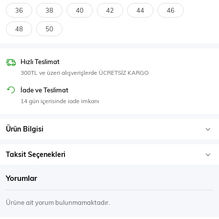
SPOR GİYİM
36
38
40
42
44
46
48
50
Hızlı Teslimat
Eşofman Üstü
Sweatshirt
300TL ve üzeri alışverişlerde ÜCRETSİZ KARGO
İade ve Teslimat
14 gün içerisinde iade imkanı
Ürün Bilgisi
Taksit Seçenekleri
Yorumlar
Ürüne ait yorum bulunmamaktadır.