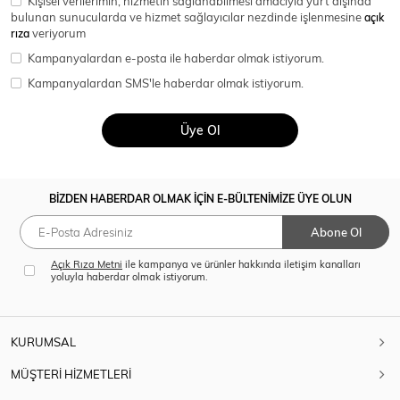
Kişisel verilerimin, hizmetin sağlanabilmesi amacıyla yurt dışında
SPOR GİYİM
bulunan sunucularda ve hizmet sağlayıcılar nezdinde işlenmesine
açık
rıza
veriyorum
Kampanyalardan e-posta ile haberdar olmak istiyorum.
Kampanyalardan SMS'le haberdar olmak istiyorum.
Eşofman Üstü
Sweatshirt
Üye Ol
BİZDEN HABERDAR OLMAK İÇİN E-BÜLTENİMİZE ÜYE OLUN
Abone Ol
Açık Rıza Metni
ile kampanya ve ürünler hakkında iletişim kanalları
yoluyla haberdar olmak istiyorum.
KURUMSAL
MÜŞTERİ HİZMETLERİ