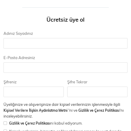
Ücretsiz üye ol
Ceket
Mont & Kaban
Yağmurluk
Adınız Soyadınız
T-SHİRT & BLUZ
E-Posta Adresiniz
T-Shirt
Bluz
Şifreniz
Şifre Tekrar
BODY
Üyeliğinize ve alışverişinize dair kişisel verilerinizin işlenmesiyle ilgili
Kişisel Verilere İlişkin Aydınlatma Metni
'ni ve
Gizlilik ve Çerez Politikası
'nı
inceleyebilirsiniz.
Body
Atlet
Crop & Büstiyer
Gizlilik ve Çerez Politikası
ni kabul ediyorum.