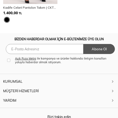
SPOR GİYİM
Kadife Ceket Pantolon Takım | CKT33956
1.400,00
TL
Eşofman Üstü
Sweatshirt
BİZDEN HABERDAR OLMAK İÇİN E-BÜLTENİMİZE ÜYE OLUN
Abone Ol
Açık Rıza Metni
ile kampanya ve ürünler hakkında iletişim kanalları
yoluyla haberdar olmak istiyorum.
KURUMSAL
MÜŞTERİ HİZMETLERİ
YARDIM
Bizi takip edin