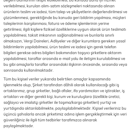
beğeni alanlarının tespit edilebilmesi, bu konuda daha iyi hizmet
SPOR GİYİM
verilebilmesi, kurulan alım-satım sözleşmeleri noktasında alınan
ürünlerin teslim ve iadesi, tüm talep ve şikâyetlerin değerlendirilmesi ve
çözümlenmesi, gerektiğinde bu konuda geri bildirim yapılması, müşteri
taleplerinin karşılanması, fatura ve ödeme işlemlerinin yerine
getirilmesi, ilgili kişilere fiziksel özelliklerine uygun olarak ürün teslimatı
yapılabilmesi, taksit imkanının sağlanabilmesi ve bunlarla sınırlı
Eşofman Üstü
Sweatshirt
olmaksızın, Vergi Daireleri, Adliyeler ve diğer kurumlara gereken yasal
bildirimlerin yapılabilmesi, ürün teslimi ve iadesi için gerek telefon
bilgileri gerekse adres bilgileri bakımından taşıyıcı şirketlere aktarım
yapılabilmesi, taraflar arasında e-mail yolu ile iletişim kurulabilmesi ve
bu gibi amaçlarla taraflar arasındaki ilişkinin öncesinde, sırasında veya
sonrasında kullanılmaktadır.
Tüm bu kişisel veriler yukarıda belirtilen amaçlar kapsamında
işlenmekte olup, Şirket tarafından dâhili olarak kullanılacağı gibi iş
ortaklarımız, grup şirketler, bağlı ofisler, ifa yardımcıları ve iştirakler, iş
ortakları ve diğer gerekli kişi, kurum ve kuruluşlara (özellikle üretici,
sağlayıcı ve imalatçı şirketler ile taşıma/kargo şirketleri) yurtiçi ve
yurtdışında aktarılabilmekte, paylaşılabilmektedir. Kişisel verileriniz bu
üçüncü şahıslarla ancak şirketimiz adına işlem gerçekleştirmek için veri
güvenliğiniz ile ilgili tüm tedbirler tarafımızca alınarak
paylaşılmaktadır.