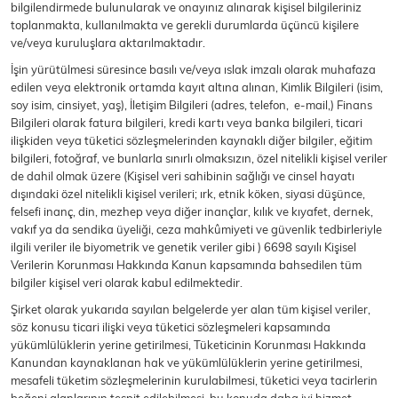
bilgilendirmede bulunularak ve onayınız alınarak kişisel bilgileriniz
toplanmakta, kullanılmakta ve gerekli durumlarda üçüncü kişilere
ve/veya kuruluşlara aktarılmaktadır.
İşin yürütülmesi süresince basılı ve/veya ıslak imzalı olarak muhafaza
Ceket
Mont & Kaban
Yağmurluk
edilen veya elektronik ortamda kayıt altına alınan, Kimlik Bilgileri (isim,
soy isim, cinsiyet, yaş), İletişim Bilgileri (adres, telefon, e-mail,) Finans
T-SHİRT & BLUZ
Bilgileri olarak fatura bilgileri, kredi kartı veya banka bilgileri, ticari
ilişkiden veya tüketici sözleşmelerinden kaynaklı diğer bilgiler, eğitim
bilgileri, fotoğraf, ve bunlarla sınırlı olmaksızın, özel nitelikli kişisel veriler
de dahil olmak üzere (Kişisel veri sahibinin sağlığı ve cinsel hayatı
dışındaki özel nitelikli kişisel verileri; ırk, etnik köken, siyasi düşünce,
felsefi inanç, din, mezhep veya diğer inançlar, kılık ve kıyafet, dernek,
T-Shirt
Bluz
vakıf ya da sendika üyeliği, ceza mahkûmiyeti ve güvenlik tedbirleriyle
ilgili veriler ile biyometrik ve genetik veriler gibi ) 6698 sayılı Kişisel
BODY
Verilerin Korunması Hakkında Kanun kapsamında bahsedilen tüm
bilgiler kişisel veri olarak kabul edilmektedir.
Şirket olarak yukarıda sayılan belgelerde yer alan tüm kişisel veriler,
söz konusu ticari ilişki veya tüketici sözleşmeleri kapsamında
yükümlülüklerin yerine getirilmesi, Tüketicinin Korunması Hakkında
Kanundan kaynaklanan hak ve yükümlülüklerin yerine getirilmesi,
Body
Atlet
Crop & Büstiyer
mesafeli tüketim sözleşmelerinin kurulabilmesi, tüketici veya tacirlerin