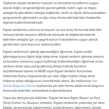
Toplanan kişisel verileriniz hukuka ve dürüstlük kurallarına uygun
olarak doğru ve gerektiğinde güncel şekilde, belirli, açık ve meşru
amaçlarla işlendikleri amaçla bağlantılı, sınırlı ve ölçülü olma prensipleri
çerçevesinde işlenmekte ve işbu onay formunda belirtilen faaliyetler
dışında kullanılmamaktadır.
Kişisel verilerinizi yalnızca bu beyan ve rıza onay formunda belirtilen
ve/veya ileride onayınız dâhilinde alınacak ek bilgilendirmelerde
belirtilen amaçlar için ve geçerli kanun hükümlerine uygun olarak
gerekli olan süre boyunca saklanacaktır.
Kişisel verilerinizin işlenip işlenmediğini öğrenme, kişisel veriler
işlenmişse buna ilişkin bilgi talep etme, kişisel verilerin işlenme amacını
ve bunların amacına uygun kullanılıp kullanılmadığını öğrenme ve bu
verilerin eksik veya yanlış işlenmiş olması halinde bunların
düzeltilmesini isteme ve 6698 sayılı Kişisel Verilerin Korunması
Hakkında Kanun kapsamında yer alan diğer hakları talep etme
hakkına sahip olduğunuzu hatırlatmak isteriz. Bu haklarınızı
Veri
Sahibi Başvuru Formu
sayfasında yer alan formu doldurarak başvuru
formunda belirtilen yöntemlerle kullanabilirsiniz.
Yukarıda detaylarıyla bildirilen “Kişisel Verilere İlişkin Beyan ve Rıza
Onay Formu”nu okudum, anladım. Kişisel verilerimin yukarıda yer alan
bilgiler çerçevesinde toplanmasını, kullanılmasını, işlenmesini, iştirak,