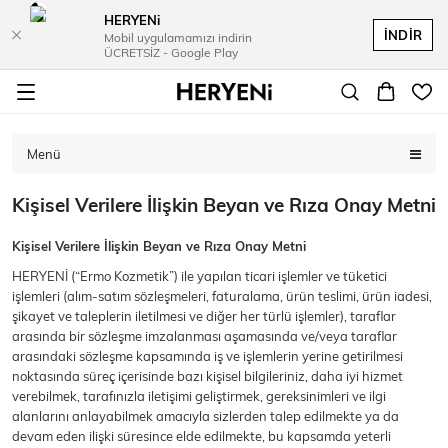
HERYENi
İKİLİ TAKIM
ELBİSELER
ÜST GİYİM
ALT GİYİM
İNDİR
Mobil uygulamamızı indirin
ÜCRETSİZ - Google Play
GÖMLEK
ELBİSE
ALTLAR
İKİLİ TAKIMLAR
Menü
Tüm Elbiseler
Gömlekler
İkili Takım
Şort
Eşofman Takımı
Midi Elbiseler
Pantolon
Tunik
Uzun Elbiseler
Tulum
Etek
Kişisel Verilere İlişkin Beyan ve Rıza Onay Metni
HIRKA & KAZAK
Kişisel Verilere İlişkin Beyan ve Rıza Onay Metni
HERYENİ (“Ermo Kozmetik”) ile yapılan ticari işlemler ve tüketici
işlemleri (alım-satım sözleşmeleri, faturalama, ürün teslimi, ürün iadesi,
şikayet ve taleplerin iletilmesi ve diğer her türlü işlemler), taraflar
Jean Pantolon
Mini Elbiseler
Tayt
Eşofman Altı
arasında bir sözleşme imzalanması aşamasında ve/veya taraflar
arasındaki sözleşme kapsamında iş ve işlemlerin yerine getirilmesi
Kazak
Hırka & Süveter
noktasında süreç içerisinde bazı kişisel bilgileriniz, daha iyi hizmet
verebilmek, tarafınızla iletişimi geliştirmek, gereksinimleri ve ilgi
MONT & KABAN
alanlarını anlayabilmek amacıyla sizlerden talep edilmekte ya da
devam eden ilişki süresince elde edilmekte, bu kapsamda yeterli