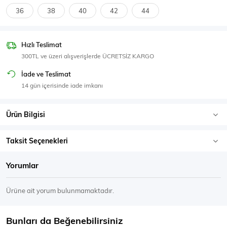
SPOR GİYİM
36
38
40
42
44
Hızlı Teslimat
300TL ve üzeri alışverişlerde ÜCRETSİZ KARGO
Eşofman Üstü
Sweatshirt
İade ve Teslimat
14 gün içerisinde iade imkanı
Ürün Bilgisi
Taksit Seçenekleri
Yorumlar
Ürüne ait yorum bulunmamaktadır.
Bunları da Beğenebilirsiniz