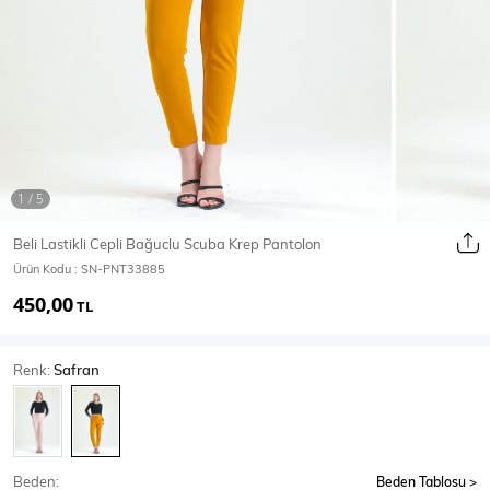
Ceket
Mont & Kaban
Yağmurluk
T-SHİRT & BLUZ
Beli Lastikli Cepli Bağuclu Scuba Krep Pantolon
Ürün Kodu :
SN-PNT33885
T-Shirt
Bluz
450,00
TL
BODY
Renk:
Safran
Body
Atlet
Crop & Büstiyer
Beden:
Beden Tablosu