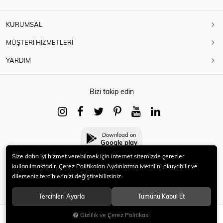
KURUMSAL
MÜŞTERİ HİZMETLERİ
YARDIM
Bizi takip edin
Download on
Google play
Size daha iyi hizmet verebilmek için internet sitemizde çerezler
kullanılmaktadır. Çerez Politikaları Aydınlatma Metni’ni okuyabilir ve
dilerseniz tercihlerinizi değiştirebilirsiniz.
© 2021 HERYENİ. Tüm hakları saklıdır.
Tercihleri Ayarla
Tümünü Kabul Et
Gizlilik ve Çerez Politikası
SEPETE EKLE