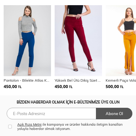
Pantolon - Bilekte Atlas Kumas Pantolon | Pnt19003
Yüksek Bel Ütü Dikiş Süet Pantolon | Pnt31760
450,00
450,00
500,00
TL
TL
TL
BİZDEN HABERDAR OLMAK İÇİN E-BÜLTENİMİZE ÜYE OLUN
Abone Ol
Açık Rıza Metni
ile kampanya ve ürünler hakkında iletişim kanalları
yoluyla haberdar olmak istiyorum.