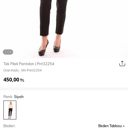
Ceket
Mont & Kaban
Yağmurluk
T-SHİRT & BLUZ
Tek Pileli Pantolon | Pnt32254
Ürün Kodu :
SN-Pnt32254
T-Shirt
Bluz
450,00
TL
BODY
Renk:
Siyah
Body
Atlet
Crop & Büstiyer
Beden:
Beden Tablosu