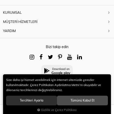
KURUMSAL
MÜŞTERİ HİZMETLERİ
YARDIM
Bizi takip edin
Download on
Google play
Size daha iyi hizmet verebilmek için internet sitemizde çerezler
kullanılmaktadır. Çerez Politikaları Aydınlatma Metni’ni okuyabilir ve
dilerseniz tercihlerinizi değiştirebilirsiniz.
© 2021 HERYENİ. Tüm hakları saklıdır.
Tercihleri Ayarla
Tümünü Kabul Et
Gizlilik ve Çerez Politikası
SEPETE EKLE