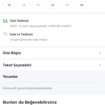
SPOR GİYİM
36
38
40
42
44
46
Hızlı Teslimat
300TL ve üzeri alışverişlerde ÜCRETSİZ KARGO
Eşofman Üstü
Sweatshirt
İade ve Teslimat
14 gün içerisinde iade imkanı
Ürün Bilgisi
Taksit Seçenekleri
Yorumlar
Ürüne ait yorum bulunmamaktadır.
Bunları da Beğenebilirsiniz