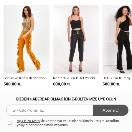
Sarı Toka Kemerli Yandan Volanlu Scuba Krep Pantolon_Pnt32717
Kemerli Yüksek Bel Yandana Gizli Fermuarlı Deri Pantolon | PNT33134
500,00
600,00
500,00
TL
TL
TL
BİZDEN HABERDAR OLMAK İÇİN E-BÜLTENİMİZE ÜYE OLUN
Abone Ol
Açık Rıza Metni
ile kampanya ve ürünler hakkında iletişim kanalları
yoluyla haberdar olmak istiyorum.