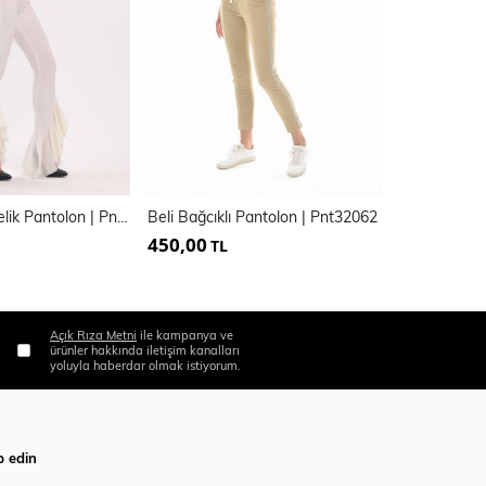
Kemerli Pike Çelik Pantolon | Pnt32698
Beli Bağcıklı Pantolon | Pnt32062
450,00
450,00
TL
TL
Açık Rıza Metni
ile kampanya ve
ürünler hakkında iletişim kanalları
yoluyla haberdar olmak istiyorum.
p edin