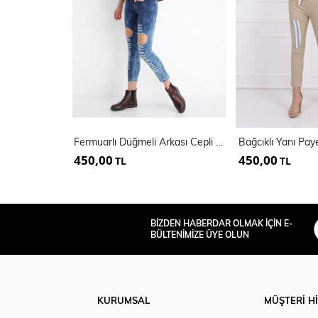
Fermuarlı Düğmeli Arkası Cepli Kot Pantolon
450,00
450,00
TL
TL
BİZDEN HABERDAR OLMAK İÇİN E-
BÜLTENİMİZE ÜYE OLUN
KURUMSAL
MÜŞTERİ H