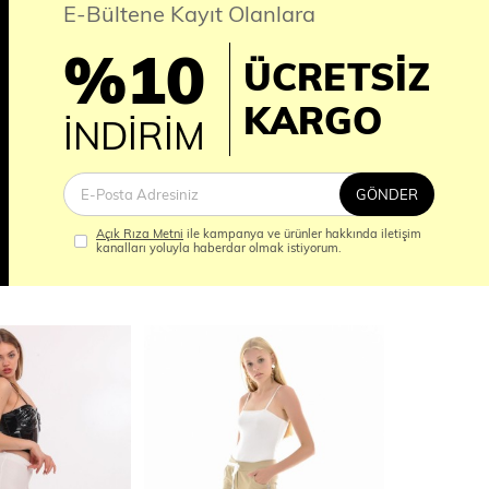
E-Bültene Kayıt Olanlara
%10
ÜCRETSİZ
İM
KARGO
İNDİRİM
GÖNDER
Açık Rıza Metni
ile kampanya ve ürünler hakkında iletişim
kanalları yoluyla haberdar olmak istiyorum.