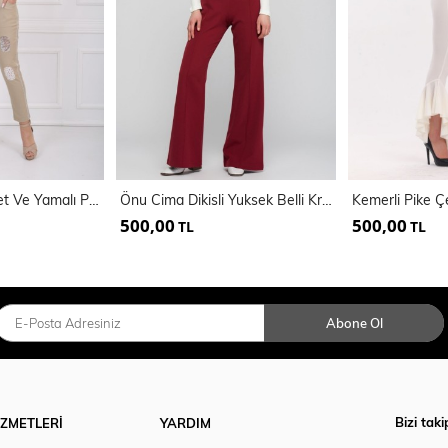
Bağcıklı Yanı Payet Ve Yamalı Pantolon Pnt32061
Önu Cima Dikisli Yuksek Belli Krep Pantolon | Pnt31041
500,00
500,00
TL
TL
Abone Ol
Bizi taki
İZMETLERİ
YARDIM