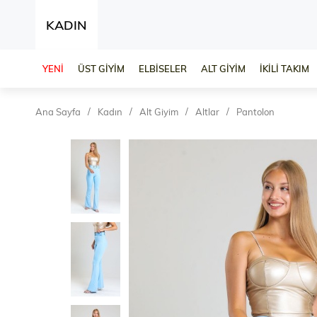
KADIN
YENİ
ÜST GİYİM
ELBİSELER
ALT GİYİM
İKİLİ TAKIM
Ana Sayfa
Kadın
Alt Giyim
Altlar
Pantolon