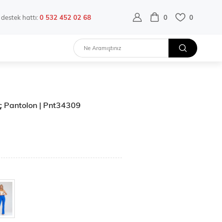
destek hattı:
0 532 452 02 68
0
0
ç Pantolon | Pnt34309