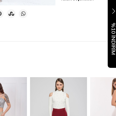
%10 İNDİR