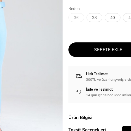
Beden:
36
38
40
4
SEPETE EKLE
Hızlı Teslimat
300TL ve üzeri alışverişl
İade ve Teslimat
14 gün içerisinde iade imka
Ürün Bilgisi
Taksit Seçenekleri