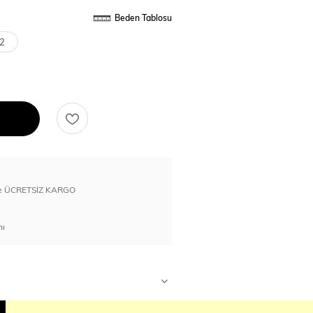
Beden Tablosu
2
erde ÜCRETSİZ KARGO
nı