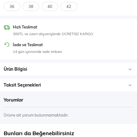
SPOR GİYİM
36
38
40
42
Hızlı Teslimat
300TL ve üzeri alışverişlerde ÜCRETSİZ KARGO
Eşofman Üstü
Sweatshirt
İade ve Teslimat
14 gün içerisinde iade imkanı
Ürün Bilgisi
Taksit Seçenekleri
Yorumlar
Ürüne ait yorum bulunmamaktadır.
Bunları da Beğenebilirsiniz