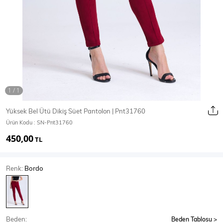
Ceket
Mont & Kaban
Yağmurluk
T-SHİRT & BLUZ
Yüksek Bel Ütü Dikiş Süet Pantolon | Pnt31760
Ürün Kodu :
SN-Pnt31760
T-Shirt
Bluz
450,00
TL
BODY
Renk:
Bordo
Body
Atlet
Crop & Büstiyer
Beden:
Beden Tablosu