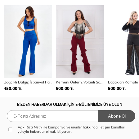
Bağcıklı Dalgıç İspanyol Paca Pantolon
Kemerli Önler 2 Volanlı Scuba Krep Pantolon
450,00
500,00
500,00
TL
TL
TL
BİZDEN HABERDAR OLMAK İÇİN E-BÜLTENİMİZE ÜYE OLUN
Abone Ol
Açık Rıza Metni
ile kampanya ve ürünler hakkında iletişim kanalları
yoluyla haberdar olmak istiyorum.