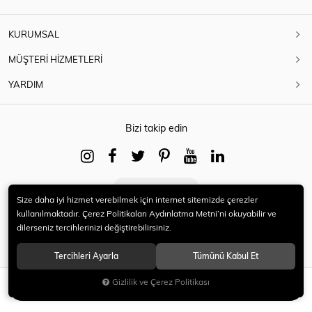
KURUMSAL
MÜŞTERİ HİZMETLERİ
YARDIM
Bizi takip edin
Download on
Google play
Size daha iyi hizmet verebilmek için internet sitemizde çerezler
kullanılmaktadır. Çerez Politikaları Aydınlatma Metni’ni okuyabilir ve
dilerseniz tercihlerinizi değiştirebilirsiniz.
Tercihleri Ayarla
Tümünü Kabul Et
© 2021 HERYENİ. Tüm hakları saklıdır.
Gizlilik ve Çerez Politikası
SEPETE EKLE
Alışveriş
Kategori
Yeni
Sepet
Hesabım