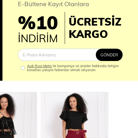
E-Bültene Kayıt Olanlara
%10
ÜCRETSİZ
İM
KARGO
İNDİRİM
GÖNDER
Açık Rıza Metni
ile kampanya ve ürünler hakkında iletişim
kanalları yoluyla haberdar olmak istiyorum.