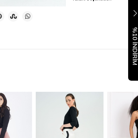
%10 İNDİR