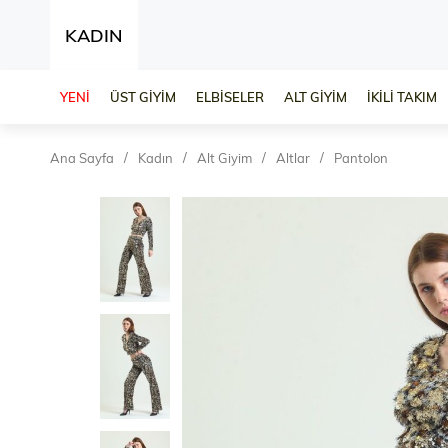
KADIN
YENİ
ÜST GİYİM
ELBİSELER
ALT GİYİM
İKİLİ TAKIM
Ana Sayfa
Kadın
Alt Giyim
Altlar
Pantolon