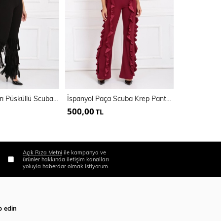
Kemerli Paçaları Püsküllü Scuba Krep Pantolon | Pnt33396
İspanyol Paça Scuba Krep Pantolon | Pnt33410
İspanyol Pa
500,00
500,00
TL
TL
Açık Rıza Metni
ile kampanya ve
ürünler hakkında iletişim kanalları
yoluyla haberdar olmak istiyorum.
p edin