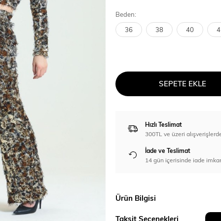
Beden:
36
38
40
4
SEPETE EKLE
Hızlı Teslimat
300TL ve üzeri alışverişl
İade ve Teslimat
14 gün içerisinde iade imka
Ürün Bilgisi
Taksit Seçenekleri