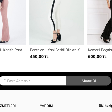
Kemerli Likralı Fitilli Kadife Pantolon
Pantolon - Yani Seritli Bilekte Kalem Pantolon | Pnt19011
450,00
600,00
TL
TL
Abone Ol
Bizi taki
İZMETLERİ
YARDIM