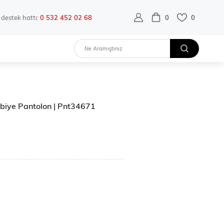
destek hattı:
0 532 452 02 68
0
0
 Abiye Pantolon | Pnt34671