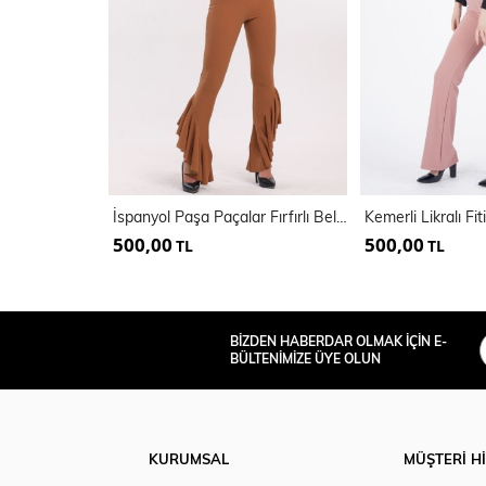
İspanyol Paşa Paçalar Fırfırlı Beli Lastikli Örme Kumaş Pantolon | Pnt32438
500,00
500,00
TL
TL
BİZDEN HABERDAR OLMAK İÇİN E-
BÜLTENİMİZE ÜYE OLUN
KURUMSAL
MÜŞTERİ H