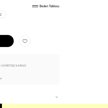
Beden Tablosu
2
erde ÜCRETSİZ KARGO
nı