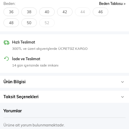
Beden:
Beden Tablosu
SPOR GİYİM
36
38
40
42
44
46
48
50
52
Eşofman Üstü
Sweatshirt
Hızlı Teslimat
300TL ve üzeri alışverişlerde ÜCRETSİZ KARGO
İade ve Teslimat
14 gün içerisinde iade imkanı
Ürün Bilgisi
Taksit Seçenekleri
Yorumlar
Ürüne ait yorum bulunmamaktadır.