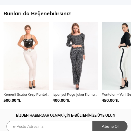
Bunları da Beğenebilirsiniz
Kemerli Scuba Krep Pantolon | Pnt33395
İspanyol Paça Jakar Kumaşlı Pantolon
500,00
400,00
450,00
TL
TL
TL
BİZDEN HABERDAR OLMAK İÇİN E-BÜLTENİMİZE ÜYE OLUN
Abone Ol