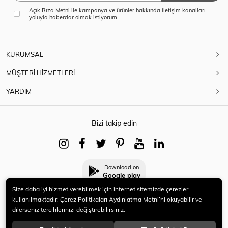
Açık Rıza Metni
ile kampanya ve ürünler hakkında iletişim kanalları
yoluyla haberdar olmak istiyorum.
KURUMSAL
MÜŞTERİ HİZMETLERİ
YARDIM
Bizi takip edin
Download on
Google play
Size daha iyi hizmet verebilmek için internet sitemizde çerezler
kullanılmaktadır. Çerez Politikaları Aydınlatma Metni’ni okuyabilir ve
dilerseniz tercihlerinizi değiştirebilirsiniz.
© 2021 HERYENİ. Tüm hakları saklıdır.