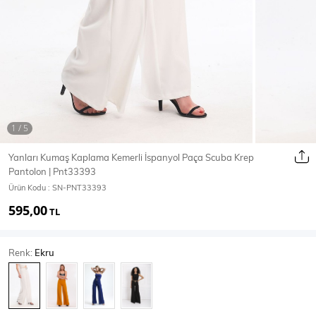
Ceket
Mont & Kaban
Yağmurluk
T-SHİRT & BLUZ
Yanları Kumaş Kaplama Kemerli İspanyol Paça Scuba Krep
Pantolon | Pnt33393
T-Shirt
Bluz
Ürün Kodu :
SN-PNT33393
595,00
BODY
TL
Renk:
Ekru
Body
Atlet
Crop & Büstiyer