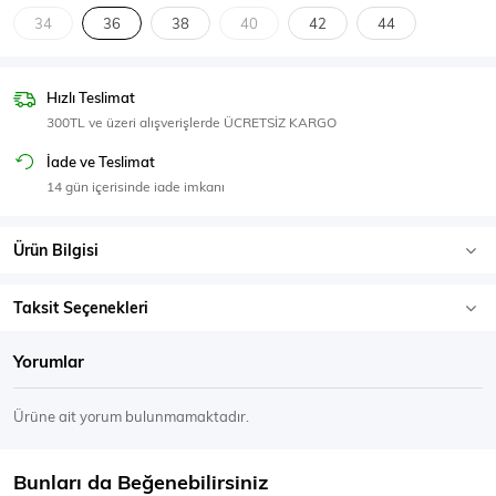
SPOR GİYİM
34
36
38
40
42
44
Hızlı Teslimat
300TL ve üzeri alışverişlerde ÜCRETSİZ KARGO
Eşofman Üstü
Sweatshirt
İade ve Teslimat
14 gün içerisinde iade imkanı
Ürün Bilgisi
Taksit Seçenekleri
Yorumlar
Ürüne ait yorum bulunmamaktadır.
Bunları da Beğenebilirsiniz