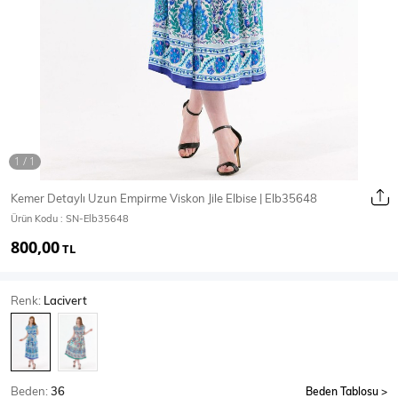
Ceket
Mont & Kaban
Yağmurluk
T-SHİRT & BLUZ
Kemer Detaylı Uzun Empirme Viskon Jile Elbise | Elb35648
Ürün Kodu :
SN-Elb35648
T-Shirt
Bluz
800,00
TL
BODY
Renk:
Lacivert
Body
Atlet
Crop & Büstiyer
Beden:
36
Beden Tablosu