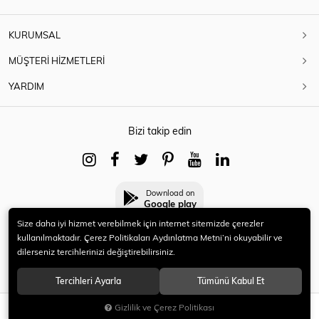
KURUMSAL
MÜŞTERİ HİZMETLERİ
YARDIM
Bizi takip edin
Download on
Google play
Size daha iyi hizmet verebilmek için internet sitemizde çerezler
kullanılmaktadır. Çerez Politikaları Aydınlatma Metni’ni okuyabilir ve
dilerseniz tercihlerinizi değiştirebilirsiniz.
© 2021 HERYENİ. Tüm hakları saklıdır.
Tercihleri Ayarla
Tümünü Kabul Et
Gizlilik ve Çerez Politikası
SEPETE EKLE