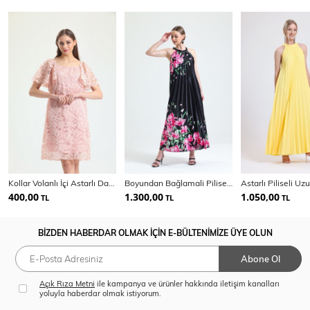
Kollar Volanlı İçi Astarlı Dantel Elbise | Elb33541
Boyundan Bağlamali Piliseli Dijital Baskili Kolsuz Saten Elbise | Elb34513
400,00
1.300,00
1.050,00
TL
TL
TL
BİZDEN HABERDAR OLMAK İÇİN E-BÜLTENİMİZE ÜYE OLUN
Abone Ol
Açık Rıza Metni
ile kampanya ve ürünler hakkında iletişim kanalları
yoluyla haberdar olmak istiyorum.