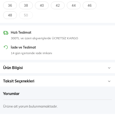
SPOR GİYİM
36
38
40
42
44
46
48
50
Hızlı Teslimat
Eşofman Üstü
Sweatshirt
300TL ve üzeri alışverişlerde ÜCRETSİZ KARGO
İade ve Teslimat
14 gün içerisinde iade imkanı
Ürün Bilgisi
Taksit Seçenekleri
Yorumlar
Ürüne ait yorum bulunmamaktadır.