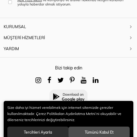
yoluyla haberdar olmak istiyorum.
KURUMSAL
MÜŞTERİ HİZMETLERİ
YARDIM
Bizi takip edin
Download on
Google play
Size daha iyi hizmet verebilmek için internet sitemizde çerezler
kullanılmaktadır. Çerez Politikaları Aydınlatma Metni’ni okuyabilir ve
dilerseniz tercihlerinizi değiştirebilirsiniz.
© 2021 HERYENİ. Tüm hakları saklıdır.
Tercihleri Ayarla
Tümünü Kabul Et