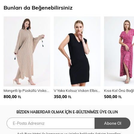
Bunları da Beğenebilirsiniz
Manşetli İp Püsküllü Viskon Çizgili Kimono | KMN35613
V Yaka Kolsuz Viskon Elbise | Elb35023
800,00
350,00
500,00
TL
TL
TL
BİZDEN HABERDAR OLMAK İÇİN E-BÜLTENİMİZE ÜYE OLUN
Abone Ol
Açık Rıza Metni
ile kampanya ve ürünler hakkında iletişim kanalları