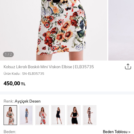
Ceket
Mont & Kaban
Yağmurluk
T-SHİRT & BLUZ
Kolsuz Likralı Baskılı Mini Viskon Elbise | ELB35735
Ürün Kodu :
SN-ELB35735
T-Shirt
Bluz
450,00
TL
BODY
Renk:
Ayçiçek Desen
Body
Atlet
Crop & Büstiyer
Beden:
Beden Tablosu