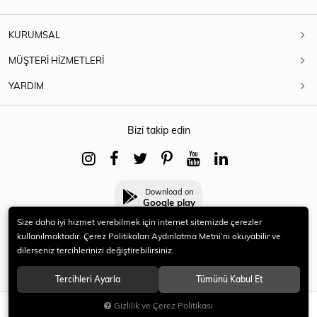
KURUMSAL
MÜŞTERİ HİZMETLERİ
YARDIM
Bizi takip edin
Download on
Google play
Size daha iyi hizmet verebilmek için internet sitemizde çerezler
kullanılmaktadır. Çerez Politikaları Aydınlatma Metni’ni okuyabilir ve
dilerseniz tercihlerinizi değiştirebilirsiniz.
© 2021 HERYENİ. Tüm hakları saklıdır.
Tercihleri Ayarla
Tümünü Kabul Et
Gizlilik ve Çerez Politikası
SEPETE EKLE