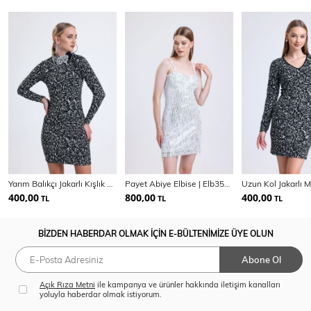
Yarım Balıkçı Jakarlı Kışlık Elbise | Elb35093
Payet Abiye Elbise | Elb35119
400,00
800,00
400,00
TL
TL
TL
BİZDEN HABERDAR OLMAK İÇİN E-BÜLTENİMİZE ÜYE OLUN
Abone Ol
Açık Rıza Metni
ile kampanya ve ürünler hakkında iletişim kanalları
yoluyla haberdar olmak istiyorum.