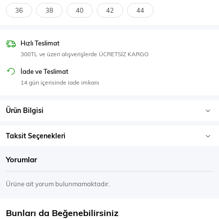
SPOR GİYİM
36
38
40
42
44
Hızlı Teslimat
300TL ve üzeri alışverişlerde ÜCRETSİZ KARGO
Eşofman Üstü
Sweatshirt
İade ve Teslimat
14 gün içerisinde iade imkanı
Ürün Bilgisi
Taksit Seçenekleri
Yorumlar
Ürüne ait yorum bulunmamaktadır.
Bunları da Beğenebilirsiniz