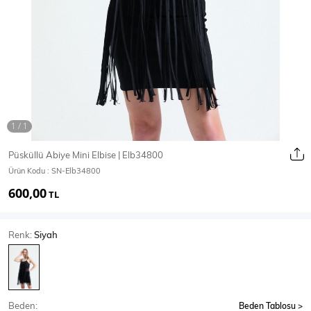
Ceket
Mont & Kaban
Yağmurluk
T-SHİRT & BLUZ
Püsküllü Abiye Mini Elbise | Elb34800
Ürün Kodu :
SN-Elb34800
T-Shirt
Bluz
600,00
TL
BODY
Renk:
Siyah
Body
Atlet
Crop & Büstiyer
Beden:
Beden Tablosu