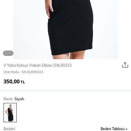
Ceket
Mont & Kaban
Yağmurluk
T-SHİRT & BLUZ
V Yaka Kolsuz Viskon Elbise | Elb35023
Ürün Kodu :
SN-ELB35023
T-Shirt
Bluz
350,00
TL
BODY
Renk:
Siyah
Body
Atlet
Crop & Büstiyer
Beden:
Beden Tablosu