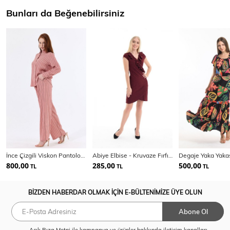
Bunları da Beğenebilirsiniz
İnce Çizgili Viskon Pantolon Gömlek Kadın Takım | Tkm35466
Abiye Elbise - Kruvaze Fırfırlı Abiye Elbise | Elb31420
800,00
285,00
500,00
TL
TL
TL
BİZDEN HABERDAR OLMAK İÇİN E-BÜLTENİMİZE ÜYE OLUN
Abone Ol
Açık Rıza Metni
ile kampanya ve ürünler hakkında iletişim kanalları