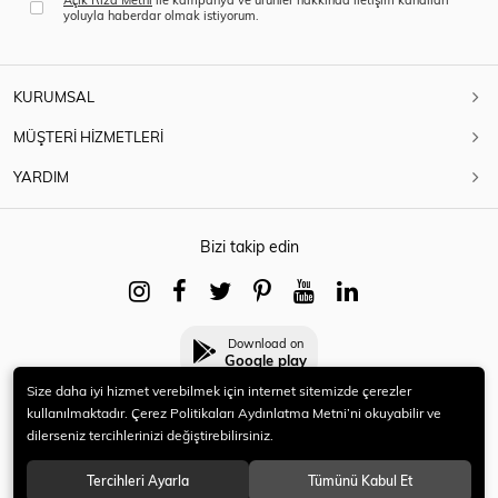
yoluyla haberdar olmak istiyorum.
KURUMSAL
MÜŞTERİ HİZMETLERİ
YARDIM
Bizi takip edin
Download on
Google play
Size daha iyi hizmet verebilmek için internet sitemizde çerezler
kullanılmaktadır. Çerez Politikaları Aydınlatma Metni’ni okuyabilir ve
dilerseniz tercihlerinizi değiştirebilirsiniz.
© 2021 HERYENİ. Tüm hakları saklıdır.
Tercihleri Ayarla
Tümünü Kabul Et