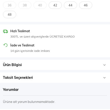
SPOR GİYİM
36
38
40
42
44
46
48
Hızlı Teslimat
Eşofman Üstü
Sweatshirt
300TL ve üzeri alışverişlerde ÜCRETSİZ KARGO
İade ve Teslimat
14 gün içerisinde iade imkanı
Ürün Bilgisi
Taksit Seçenekleri
Yorumlar
Ürüne ait yorum bulunmamaktadır.