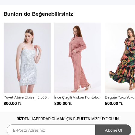
Bunları da Beğenebilirsiniz
Payet Abiye Elbise | Elb35119
İnce Çizgili Viskon Pantolon Gömlek Kadın Takım | Tkm35466
800,00
800,00
500,00
TL
TL
TL
BİZDEN HABERDAR OLMAK İÇİN E-BÜLTENİMİZE ÜYE OLUN
Abone Ol