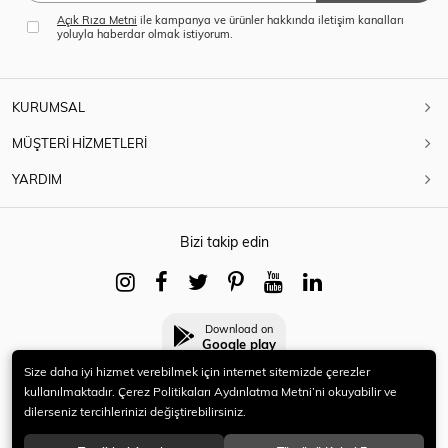
Açık Rıza Metni
ile kampanya ve ürünler hakkında iletişim kanalları
yoluyla haberdar olmak istiyorum.
KURUMSAL
MÜŞTERİ HİZMETLERİ
YARDIM
Bizi takip edin
Download on
Google play
Size daha iyi hizmet verebilmek için internet sitemizde çerezler
kullanılmaktadır. Çerez Politikaları Aydınlatma Metni’ni okuyabilir ve
dilerseniz tercihlerinizi değiştirebilirsiniz.
© 2021 HERYENİ. Tüm hakları saklıdır.