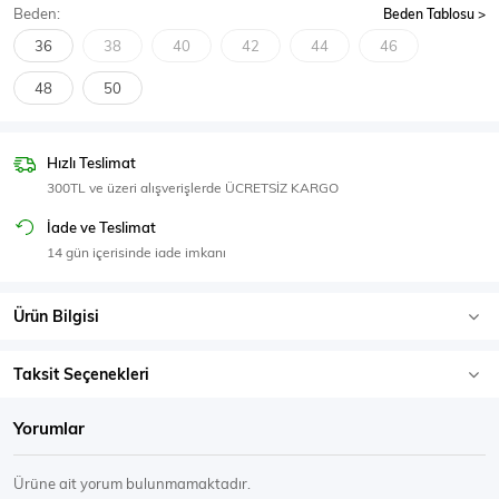
Beden:
Beden Tablosu
SPOR GİYİM
36
38
40
42
44
46
48
50
Eşofman Üstü
Sweatshirt
Hızlı Teslimat
300TL ve üzeri alışverişlerde ÜCRETSİZ KARGO
İade ve Teslimat
14 gün içerisinde iade imkanı
Ürün Bilgisi
Taksit Seçenekleri
Yorumlar
Ürüne ait yorum bulunmamaktadır.