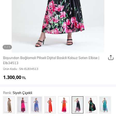
Ceket
Mont & Kaban
Yağmurluk
T-SHİRT & BLUZ
Boyundan Bağlamali Piliseli Dijital Baskili Kolsuz Saten Elbise |
Elb34513
T-Shirt
Bluz
Ürün Kodu :
SN-ELB34513
1.300,00
BODY
TL
Renk:
Siyah Çiçekli
Body
Atlet
Crop & Büstiyer