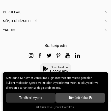
KURUMSAL
MÜŞTERİ HİZMETLERİ
YARDIM
Bizi takip edin
Download on
Google play
Size daha iyi hizmet verebilmek için internet sitemizde çerezler
kullanılmaktadır. Çerez Politikaları Aydınlatma Metni’ni okuyabilir ve
dilerseniz tercihlerinizi değiştirebilirsiniz.
© 2021 HERYENİ. Tüm hakları saklıdır.
Tercihleri Ayarla
Tümünü Kabul Et
Gizlilik ve Çerez Politikası
SEPETE EKLE