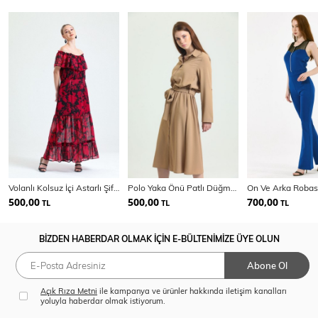
Volanlı Kolsuz İçi Astarlı Şifon Elbise | Elb34301
Polo Yaka Önü Patlı Düğmeli Kemerli Uzun Kol Aerobin Elbise | Elb33577
500,00
500,00
700,00
TL
TL
TL
BİZDEN HABERDAR OLMAK İÇİN E-BÜLTENİMİZE ÜYE OLUN
Abone Ol
Açık Rıza Metni
ile kampanya ve ürünler hakkında iletişim kanalları
yoluyla haberdar olmak istiyorum.