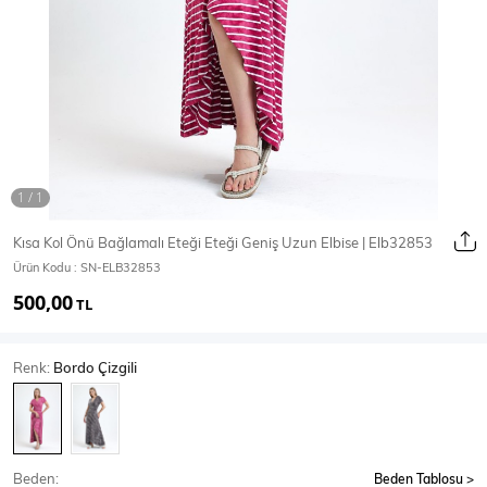
Ceket
Mont & Kaban
Yağmurluk
T-SHİRT & BLUZ
Kısa Kol Önü Bağlamalı Eteği Eteği Geniş Uzun Elbise | Elb32853
Ürün Kodu :
SN-ELB32853
T-Shirt
Bluz
500,00
TL
BODY
Renk:
Bordo Çizgili
Body
Atlet
Crop & Büstiyer
Beden:
Beden Tablosu