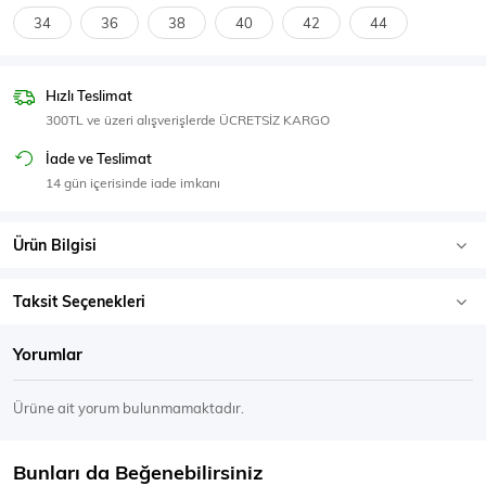
SPOR GİYİM
34
36
38
40
42
44
Hızlı Teslimat
300TL ve üzeri alışverişlerde ÜCRETSİZ KARGO
Eşofman Üstü
Sweatshirt
İade ve Teslimat
14 gün içerisinde iade imkanı
Ürün Bilgisi
Taksit Seçenekleri
Yorumlar
Ürüne ait yorum bulunmamaktadır.
Bunları da Beğenebilirsiniz