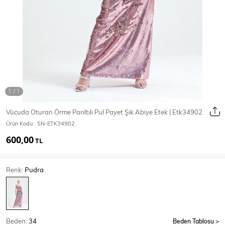
Ceket
Mont & Kaban
Yağmurluk
T-SHİRT & BLUZ
Vücuda Oturan Örme Parıltılı Pul Payet Şık Abiye Etek | Etk34902
Ürün Kodu :
SN-ETK34902
T-Shirt
Bluz
600,00
TL
BODY
Renk:
Pudra
Body
Atlet
Crop & Büstiyer
Beden:
34
Beden Tablosu