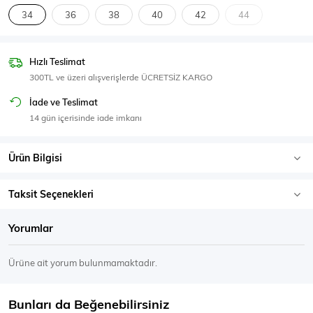
SPOR GİYİM
34
36
38
40
42
44
Hızlı Teslimat
300TL ve üzeri alışverişlerde ÜCRETSİZ KARGO
Eşofman Üstü
Sweatshirt
İade ve Teslimat
14 gün içerisinde iade imkanı
Ürün Bilgisi
Taksit Seçenekleri
Yorumlar
Ürüne ait yorum bulunmamaktadır.
Bunları da Beğenebilirsiniz