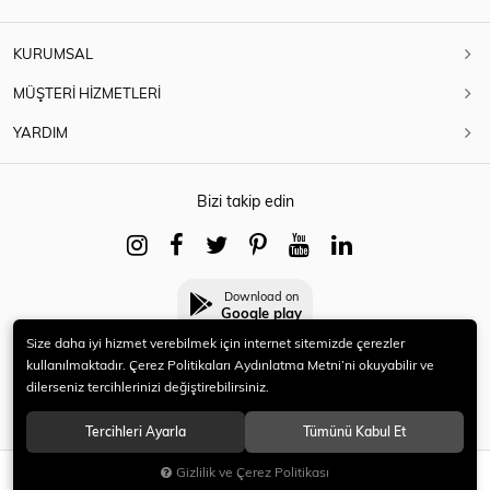
KURUMSAL
MÜŞTERİ HİZMETLERİ
YARDIM
Bizi takip edin
Download on
Google play
Size daha iyi hizmet verebilmek için internet sitemizde çerezler
kullanılmaktadır. Çerez Politikaları Aydınlatma Metni’ni okuyabilir ve
dilerseniz tercihlerinizi değiştirebilirsiniz.
© 2021 HERYENİ. Tüm hakları saklıdır.
Tercihleri Ayarla
Tümünü Kabul Et
Gizlilik ve Çerez Politikası
SEPETE EKLE