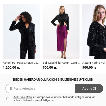
Astarlı Pul Payet Abiye Ceket Ckt35369
Beli Lastikli İçi Astarlı Zara Payet Abiye Abiye Etek | ETK35405
1.200,00
700,00
900,00
TL
TL
TL
BİZDEN HABERDAR OLMAK İÇİN E-BÜLTENİMİZE ÜYE OLUN
Abone Ol
Açık Rıza Metni
ile kampanya ve ürünler hakkında iletişim kanalları
yoluyla haberdar olmak istiyorum.