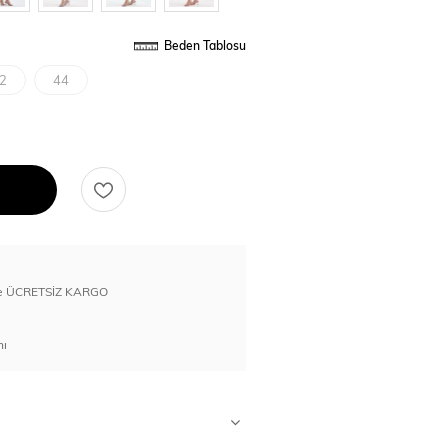
Beden Tablosu
2
44
erde ÜCRETSİZ KARGO
nı