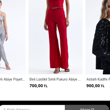
Dar Paça İci Astarlı Abiye Payet Pantolon | Pnt34879
Beli Lastikli Simli Pukuro Abiye Pantolon | Pnt35399
700,00
900,00
TL
TL
Abone Ol