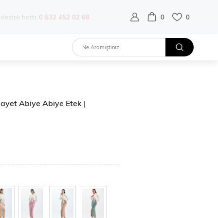
destek hattı:
0 532 452 02 68
0
0
 Payet Abiye Abiye Etek |