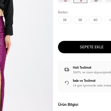
Beden:
36
38
40
4
SEPETE EKLE
Hızlı Teslimat
300TL ve üzeri alışverişl
İade ve Teslimat
14 gün içerisinde iade imka
Ürün Bilgisi