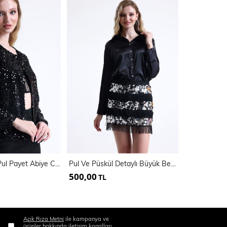
Astarlı Kadife Pul Payet Abiye Ceket | Ckt 35256
Pul Ve Püskül Detaylı Büyük Beden Abiye Mini Etek | Etk34438
500,00
500,00
TL
TL
Açık Rıza Metni
ile kampanya ve
ürünler hakkında iletişim kanalları