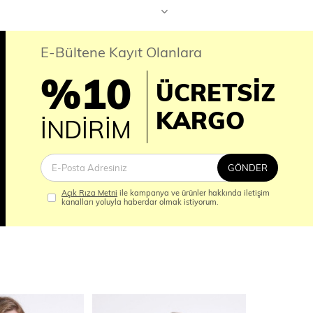
E-Bültene Kayıt Olanlara
%10
ÜCRETSİZ
İM
KARGO
İNDİRİM
GÖNDER
Açık Rıza Metni
ile kampanya ve ürünler hakkında iletişim
kanalları yoluyla haberdar olmak istiyorum.