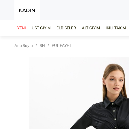
KADIN
YENİ
ÜST GİYİM
ELBİSELER
ALT GİYİM
İKİLİ TAKIM
Ana Sayfa
SN
PUL PAYET