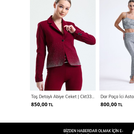
Taş Detaylı Abiye Ceket | Ckt33437T
850,00
800,00
TL
TL
BİZDEN HABERDAR OLMAK İÇİN E-