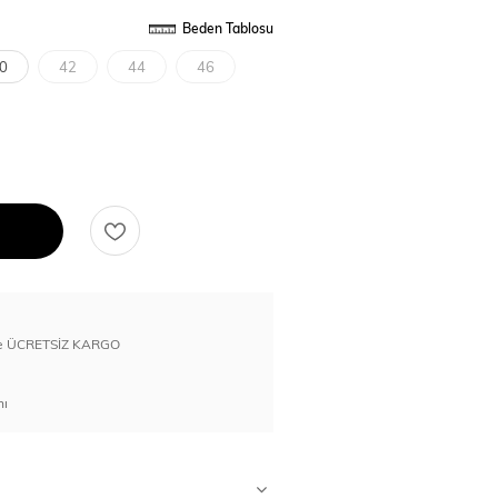
Beden Tablosu
0
42
44
46
erde ÜCRETSİZ KARGO
nı