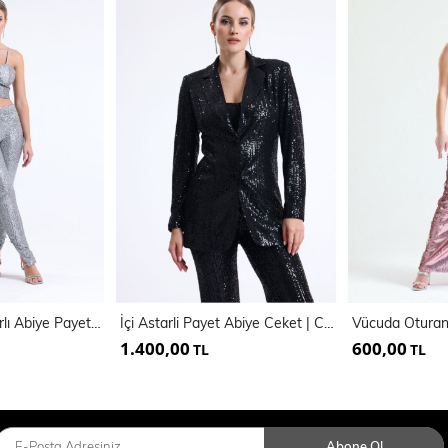
Dar Paça İci Astarlı Abiye Payet Pantolon | Pnt34879
İçi Astarli Payet Abiye Ceket | Ckt342623
1.400,00
600,00
TL
TL
Abone Ol