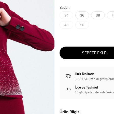
Beden:
34
36
38
4
48
50
SEPETE EKLE
Hızlı Teslimat
300TL ve üzeri alışverişl
İade ve Teslimat
14 gün içerisinde iade imka
Ürün Bilgisi