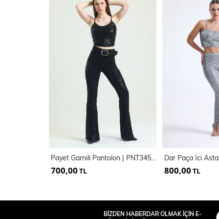
Payet Garnili Pantolon | PNT34535
700,00
800,00
TL
TL
BİZDEN HABERDAR OLMAK İÇİN E-