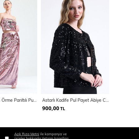
Vücuda Oturan Örme Parıltılı Pul Payet Şık Abiye Etek | Etk34902
Astarlı Kadife Pul Payet Abiye Ceket | Ckt 35256
900,00
500,00
TL
TL
Açık Rıza Metni
ile kampanya ve
ürünler hakkında iletişim kanalları