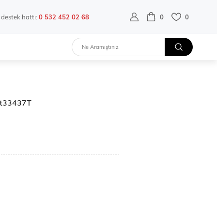
destek hattı:
0 532 452 02 68
0
0
Ckt33437T