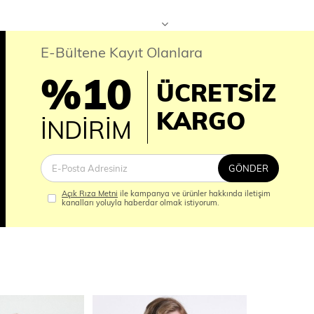
E-Bültene Kayıt Olanlara
%10
ÜCRETSİZ
İM
KARGO
İNDİRİM
GÖNDER
Açık Rıza Metni
ile kampanya ve ürünler hakkında iletişim
kanalları yoluyla haberdar olmak istiyorum.