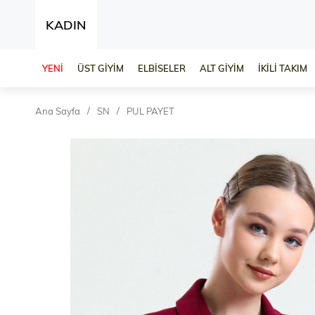
KADIN
YENİ
ÜST GİYİM
ELBİSELER
ALT GİYİM
İKİLİ TAKIM
Ana Sayfa
SN
PUL PAYET