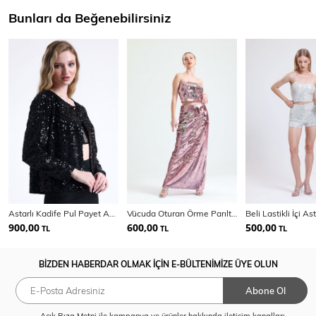
Bunları da Beğenebilirsiniz
Astarlı Kadife Pul Payet Abiye Ceket | Ckt 35256
Vücuda Oturan Örme Parıltılı Pul Payet Şık Abiye Etek | Etk34902
900,00
600,00
500,00
TL
TL
TL
BİZDEN HABERDAR OLMAK İÇİN E-BÜLTENİMİZE ÜYE OLUN
Abone Ol
Açık Rıza Metni
ile kampanya ve ürünler hakkında iletişim kanalları