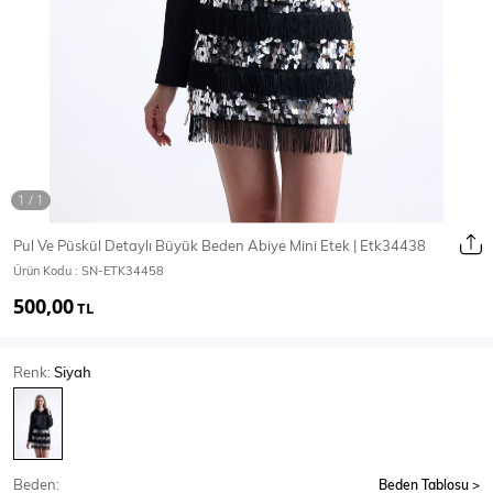
Ceket
Mont & Kaban
Yağmurluk
T-SHİRT & BLUZ
Pul Ve Püskül Detaylı Büyük Beden Abiye Mini Etek | Etk34438
Ürün Kodu :
SN-ETK34458
T-Shirt
Bluz
500,00
TL
BODY
Renk:
Siyah
Body
Atlet
Crop & Büstiyer
Beden:
Beden Tablosu