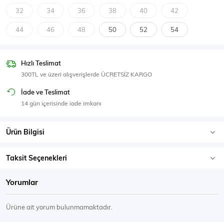
SPOR GİYİM
32
34
36
38
40
42
44
46
48
50
52
54
Hızlı Teslimat
Eşofman Üstü
Sweatshirt
300TL ve üzeri alışverişlerde ÜCRETSİZ KARGO
İade ve Teslimat
14 gün içerisinde iade imkanı
Ürün Bilgisi
Taksit Seçenekleri
Yorumlar
Ürüne ait yorum bulunmamaktadır.