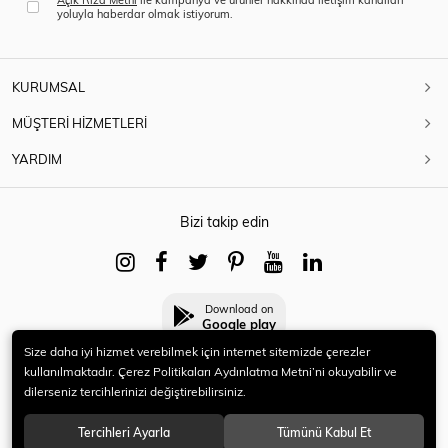
yoluyla haberdar olmak istiyorum.
KURUMSAL
MÜŞTERİ HİZMETLERİ
YARDIM
Bizi takip edin
Download on
Google play
Size daha iyi hizmet verebilmek için internet sitemizde çerezler
kullanılmaktadır. Çerez Politikaları Aydınlatma Metni’ni okuyabilir ve
dilerseniz tercihlerinizi değiştirebilirsiniz.
© 2021 HERYENİ. Tüm hakları saklıdır.
Tercihleri Ayarla
Tümünü Kabul Et