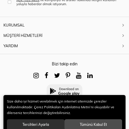
yoluyla haberdar olmak istiyorum.
KURUMSAL
MÜŞTERİ HİZMETLERİ
YARDIM
Bizi takip edin
Download on
Google play
Size daha iyi hizmet verebilmek için internet sitemizde çerezler
kullanılmaktadır. Çerez Politikaları Aydınlatma Metni’ni okuyabilir ve
dilerseniz tercihlerinizi değiştirebilirsiniz.
© 2021 HERYENİ. Tüm hakları saklıdır.
Tercihleri Ayarla
Tümünü Kabul Et