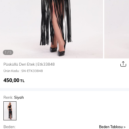
Ceket
Mont & Kaban
Yağmurluk
T-SHİRT & BLUZ
Püsküllü Deri Etek | Etk33848
Ürün Kodu :
SN-ETK33848
T-Shirt
Bluz
450,00
TL
BODY
Renk:
Siyah
Body
Atlet
Crop & Büstiyer
Beden:
Beden Tablosu