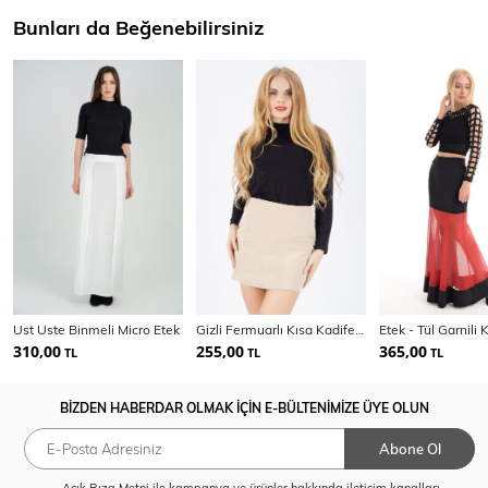
Bunları da Beğenebilirsiniz
Ust Uste Binmeli Micro Etek
Gizli Fermuarlı Kısa Kadife Etek | Etk32566
310,00
255,00
365,00
TL
TL
TL
BİZDEN HABERDAR OLMAK İÇİN E-BÜLTENİMİZE ÜYE OLUN
Abone Ol
Açık Rıza Metni
ile kampanya ve ürünler hakkında iletişim kanalları