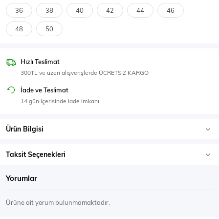
SPOR GİYİM
36
38
40
42
44
46
48
50
Hızlı Teslimat
Eşofman Üstü
Sweatshirt
300TL ve üzeri alışverişlerde ÜCRETSİZ KARGO
İade ve Teslimat
14 gün içerisinde iade imkanı
Ürün Bilgisi
Taksit Seçenekleri
Yorumlar
Ürüne ait yorum bulunmamaktadır.