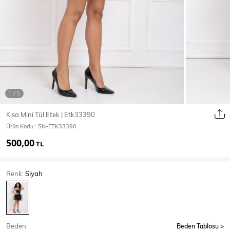
Ceket
Mont & Kaban
Yağmurluk
T-SHİRT & BLUZ
Kısa Mini Tül Etek | Etk33390
Ürün Kodu :
SN-ETK33390
T-Shirt
Bluz
500,00
TL
BODY
Renk:
Siyah
Body
Atlet
Crop & Büstiyer
Beden:
Beden Tablosu