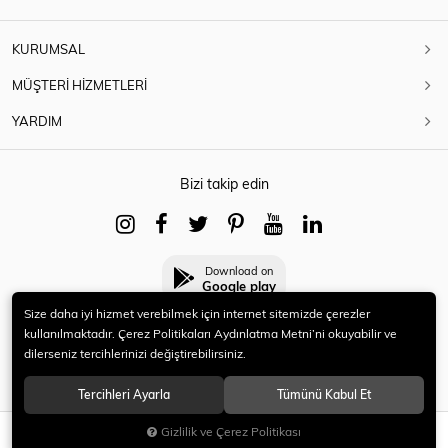
KURUMSAL
MÜŞTERİ HİZMETLERİ
YARDIM
Bizi takip edin
Download on
Google play
Size daha iyi hizmet verebilmek için internet sitemizde çerezler
kullanılmaktadır. Çerez Politikaları Aydınlatma Metni’ni okuyabilir ve
dilerseniz tercihlerinizi değiştirebilirsiniz.
© 2021 HERYENİ. Tüm hakları saklıdır.
Tercihleri Ayarla
Tümünü Kabul Et
Gizlilik ve Çerez Politikası
SEPETE EKLE