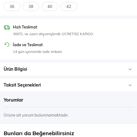
SPOR GİYİM
36
38
40
42
Hızlı Teslimat
300TL ve üzeri alışverişlerde ÜCRETSİZ KARGO
Eşofman Üstü
Sweatshirt
İade ve Teslimat
14 gün içerisinde iade imkanı
Ürün Bilgisi
Taksit Seçenekleri
Yorumlar
Ürüne ait yorum bulunmamaktadır.
Bunları da Beğenebilirsiniz