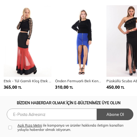
Etek - Tül Garnili Kloş Etek | Etk31912
Önden Fermuarlı Beli Kendinden Kemerli Etek
365,00
310,00
450,00
TL
TL
TL
BİZDEN HABERDAR OLMAK İÇİN E-BÜLTENİMİZE ÜYE OLUN
Abone Ol
Açık Rıza Metni
ile kampanya ve ürünler hakkında iletişim kanalları
yoluyla haberdar olmak istiyorum.