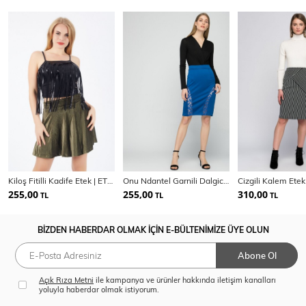
Kiloş Fitilli Kadife Etek | ETK32423
Onu Ndantel Garnili Dalgic Etek | Etk14714
255,00
255,00
310,00
TL
TL
TL
BİZDEN HABERDAR OLMAK İÇİN E-BÜLTENİMİZE ÜYE OLUN
Abone Ol
Açık Rıza Metni
ile kampanya ve ürünler hakkında iletişim kanalları
yoluyla haberdar olmak istiyorum.