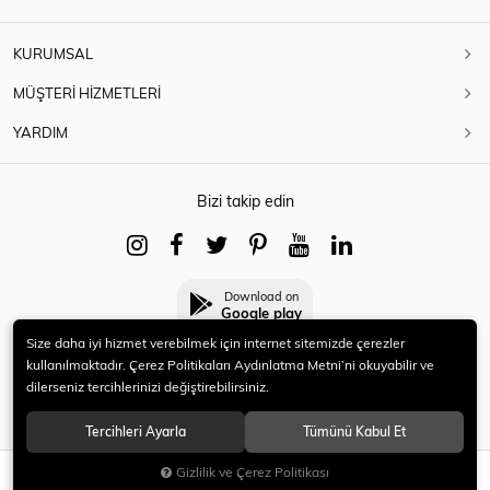
KURUMSAL
MÜŞTERİ HİZMETLERİ
YARDIM
Bizi takip edin
Download on
Google play
Size daha iyi hizmet verebilmek için internet sitemizde çerezler
kullanılmaktadır. Çerez Politikaları Aydınlatma Metni’ni okuyabilir ve
dilerseniz tercihlerinizi değiştirebilirsiniz.
© 2021 HERYENİ. Tüm hakları saklıdır.
Tercihleri Ayarla
Tümünü Kabul Et
Gizlilik ve Çerez Politikası
SEPETE EKLE