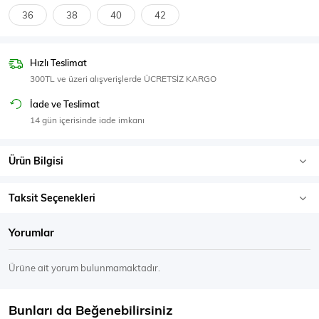
SPOR GİYİM
36
38
40
42
Hızlı Teslimat
300TL ve üzeri alışverişlerde ÜCRETSİZ KARGO
Eşofman Üstü
Sweatshirt
İade ve Teslimat
14 gün içerisinde iade imkanı
Ürün Bilgisi
Taksit Seçenekleri
Yorumlar
Ürüne ait yorum bulunmamaktadır.
Bunları da Beğenebilirsiniz