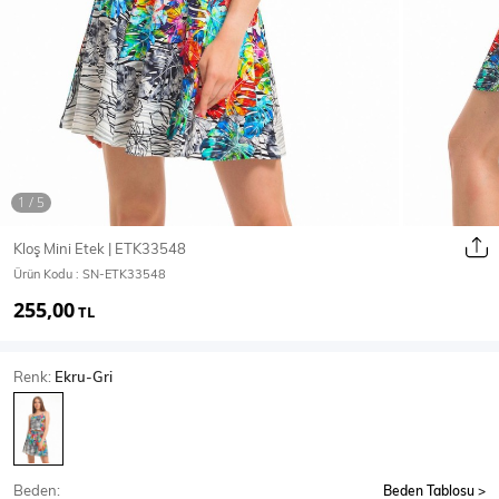
Ceket
Mont & Kaban
Yağmurluk
T-SHİRT & BLUZ
Kloş Mini Etek | ETK33548
Ürün Kodu :
SN-ETK33548
T-Shirt
Bluz
255,00
TL
BODY
Renk:
Ekru-Gri
Body
Atlet
Crop & Büstiyer
Beden:
Beden Tablosu