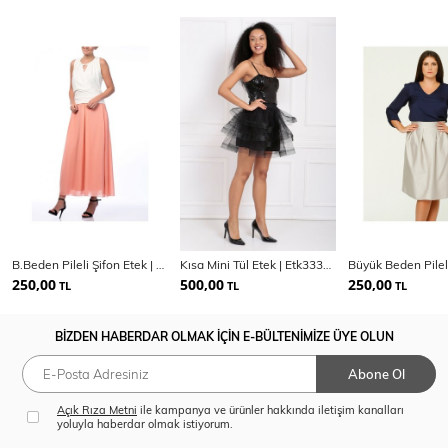
B.Beden Pileli Şifon Etek | 13430
Kısa Mini Tül Etek | Etk33390
250,00
500,00
250,00
TL
TL
TL
BİZDEN HABERDAR OLMAK İÇİN E-BÜLTENİMİZE ÜYE OLUN
Abone Ol
Açık Rıza Metni
ile kampanya ve ürünler hakkında iletişim kanalları
yoluyla haberdar olmak istiyorum.