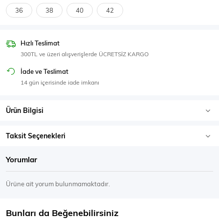
SPOR GİYİM
36
38
40
42
Hızlı Teslimat
300TL ve üzeri alışverişlerde ÜCRETSİZ KARGO
Eşofman Üstü
Sweatshirt
İade ve Teslimat
14 gün içerisinde iade imkanı
Ürün Bilgisi
Taksit Seçenekleri
Yorumlar
Ürüne ait yorum bulunmamaktadır.
Bunları da Beğenebilirsiniz