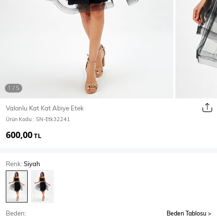
Ceket
Mont & Kaban
Yağmurluk
T-SHİRT & BLUZ
Valonlu Kat Kat Abiye Etek
Ürün Kodu :
SN-Etk32241
T-Shirt
Bluz
600,00
TL
BODY
Renk:
Siyah
Body
Atlet
Crop & Büstiyer
Beden:
Beden Tablosu