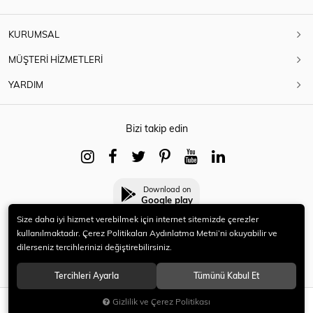
KURUMSAL
MÜŞTERİ HİZMETLERİ
YARDIM
Bizi takip edin
Download on
Google play
Size daha iyi hizmet verebilmek için internet sitemizde çerezler
kullanılmaktadır. Çerez Politikaları Aydınlatma Metni’ni okuyabilir ve
dilerseniz tercihlerinizi değiştirebilirsiniz.
© 2021 HERYENİ. Tüm hakları saklıdır.
Tercihleri Ayarla
Tümünü Kabul Et
Gizlilik ve Çerez Politikası
SEPETE EKLE