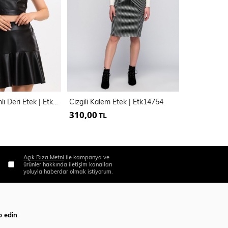
Fermuarlı Volanlı Deri Etek | Etk34165
Cizgili Kalem Etek | Etk14754
310,00
365,00
TL
TL
Açık Rıza Metni
ile kampanya ve
ürünler hakkında iletişim kanalları
yoluyla haberdar olmak istiyorum.
p edin