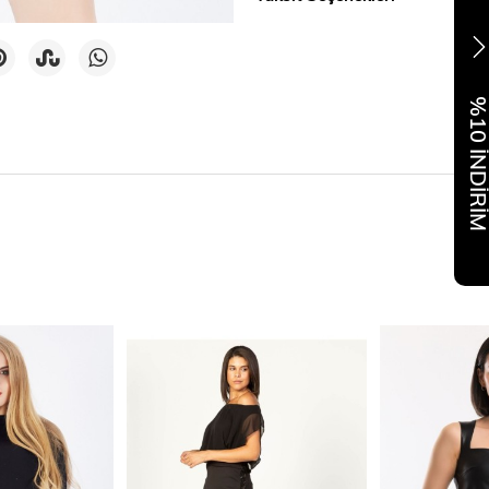
%10 İNDİR