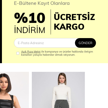
E-Bültene Kayıt Olanlara
%10
ÜCRETSİZ
İM
KARGO
İNDİRİM
GÖNDER
Açık Rıza Metni
ile kampanya ve ürünler hakkında iletişim
kanalları yoluyla haberdar olmak istiyorum.