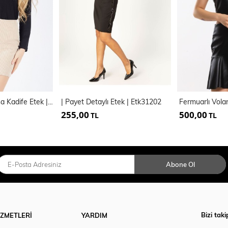
Gizli Fermuarlı Kısa Kadife Etek | Etk32566
| Payet Detaylı Etek | Etk31202
255,00
500,00
TL
TL
Abone Ol
Bizi taki
İZMETLERİ
YARDIM