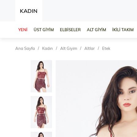
KADIN
YENİ
ÜST GİYİM
ELBİSELER
ALT GİYİM
İKİLİ TAKIM
Ana Sayfa
Kadın
Alt Giyim
Altlar
Etek