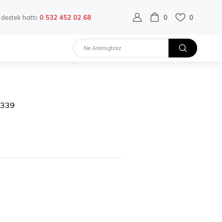
destek hattı:
0 532 452 02 68
0
0
32339