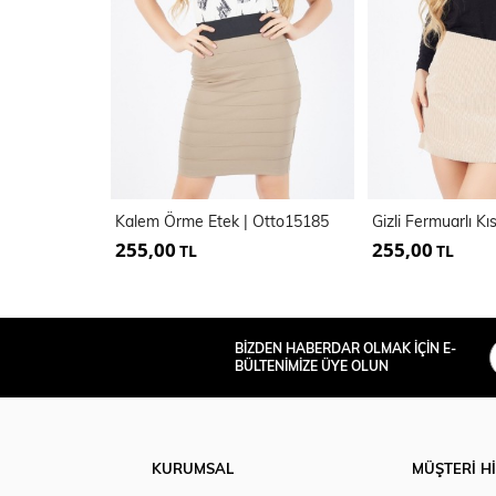
Kalem Örme Etek | Otto15185
255,00
255,00
TL
TL
BİZDEN HABERDAR OLMAK İÇİN E-
BÜLTENİMİZE ÜYE OLUN
KURUMSAL
MÜŞTERİ H