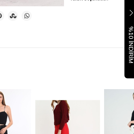
%10 İNDİR