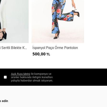
Pantolon - Yani Seritli Bilekte Kalem Pantolon | Pnt19011
İspanyol Paça Örme Pantolon
500,00
500,00
TL
TL
Açık Rıza Metni
ile kampanya ve
ürünler hakkında iletişim kanalları
yoluyla haberdar olmak istiyorum.
p edin