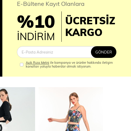
E-Bültene Kayıt Olanlara
%10
ÜCRETSİZ
İM
KARGO
İNDİRİM
GÖNDER
Açık Rıza Metni
ile kampanya ve ürünler hakkında iletişim
kanalları yoluyla haberdar olmak istiyorum.