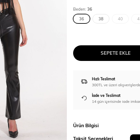
Beden:
36
36
38
40
4
SEPETE EKLE
Hızlı Teslimat
300TL ve üzeri alışverişl
İade ve Teslimat
14 gün içerisinde iade imka
Ürün Bilgisi
Taksit Seçenekleri