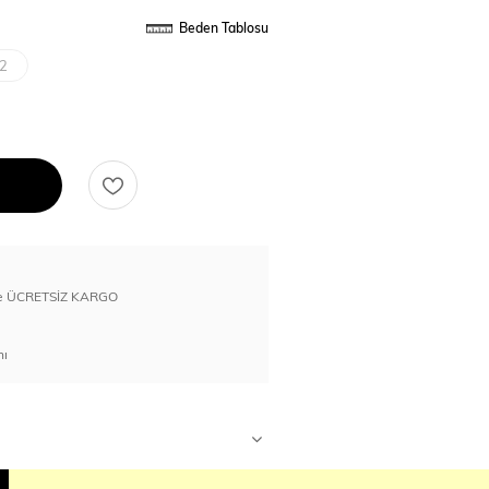
Beden Tablosu
2
erde ÜCRETSİZ KARGO
nı