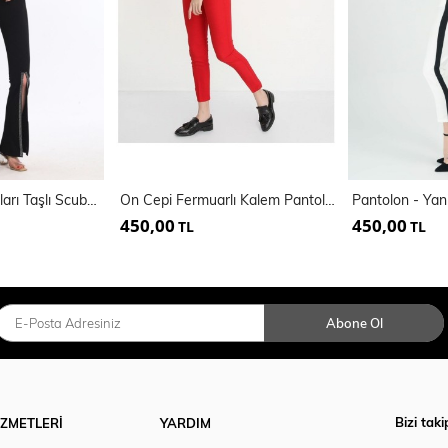
Beli Kemerli Paçaları Taşlı Scuba Krep Abiye Pantolon | Pnt34185
On Cepi Fermuarlı Kalem Pantolon | Pnt19007
450,00
450,00
TL
TL
Abone Ol
Bizi taki
İZMETLERİ
YARDIM