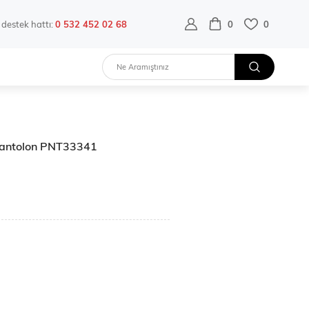
destek hattı:
0 532 452 02 68
0
0
 Pantolon PNT33341