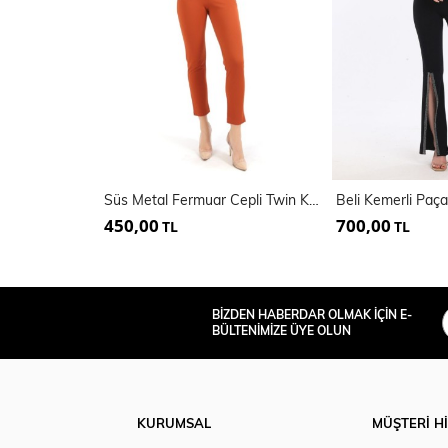
Süs Metal Fermuar Cepli Twin Krep Pantolon
450,00
700,00
TL
TL
BİZDEN HABERDAR OLMAK İÇİN E-
BÜLTENİMİZE ÜYE OLUN
KURUMSAL
MÜŞTERİ H