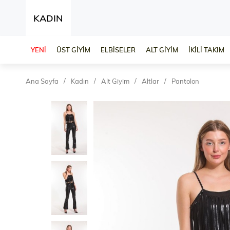
KADIN
YENİ
ÜST GİYİM
ELBİSELER
ALT GİYİM
İKİLİ TAKIM
Ana Sayfa
Kadın
Alt Giyim
Altlar
Pantolon