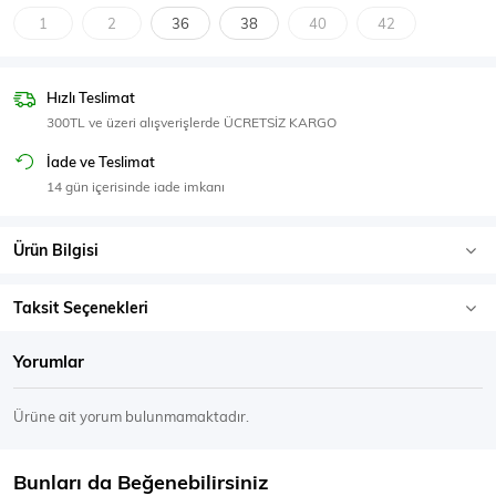
SPOR GİYİM
1
2
36
38
40
42
Hızlı Teslimat
300TL ve üzeri alışverişlerde ÜCRETSİZ KARGO
Eşofman Üstü
Sweatshirt
İade ve Teslimat
14 gün içerisinde iade imkanı
Ürün Bilgisi
Taksit Seçenekleri
Yorumlar
Ürüne ait yorum bulunmamaktadır.
Bunları da Beğenebilirsiniz