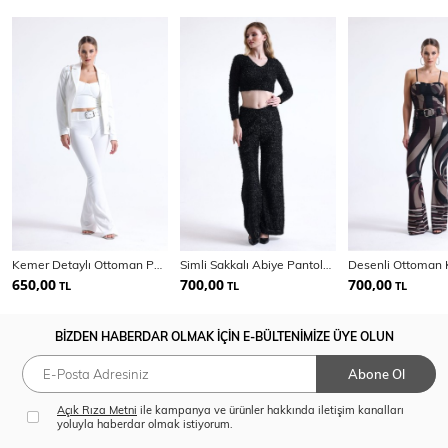
Kemer Detaylı Ottoman Pantolon | Pnt34753
Simli Sakkalı Abiye Pantolon | Pnt34578B
650,00
700,00
700,00
TL
TL
TL
BİZDEN HABERDAR OLMAK İÇİN E-BÜLTENİMİZE ÜYE OLUN
Abone Ol
Açık Rıza Metni
ile kampanya ve ürünler hakkında iletişim kanalları
yoluyla haberdar olmak istiyorum.