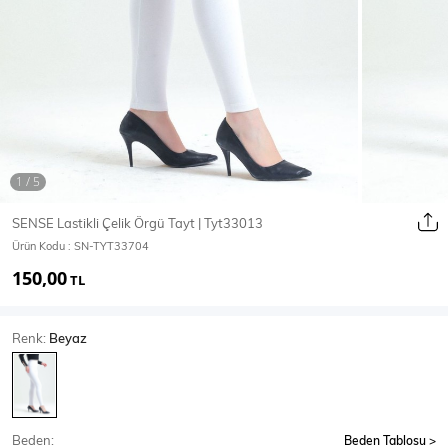
Ceket
Mont & Kaban
Yağmurluk
T-SHİRT & BLUZ
SENSE Lastikli Çelik Örgü Tayt | Tyt33013
Ürün Kodu :
SN-TYT33704
T-Shirt
Bluz
150,00
TL
BODY
Renk:
Beyaz
Body
Atlet
Crop & Büstiyer
Beden:
Beden Tablosu