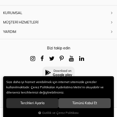
KURUMSAL
MÜŞTERİ HİZMETLERİ
YARDIM
Bizi takip edin
Download on
Google play
Size daha iyi hizmet verebilmek için internet sitemizde çerezler
kullanılmaktadır. Çerez Politikaları Aydınlatma Metni’ni okuyabilir ve
dilerseniz tercihlerinizi değiştirebilirsiniz.
© 2021 HERYENİ. Tüm hakları saklıdır.
Tercihleri Ayarla
Tümünü Kabul Et
Gizlilik ve Çerez Politikası
SEPETE EKLE