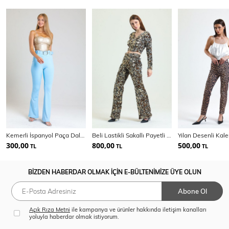
Kemerli İspanyol Paça Dalgıç Pantolon | Pnt34309
Beli Lastikli Sakallı Payetli Abiye Pantolon | Pnt34671
300,00
800,00
500,00
TL
TL
TL
BİZDEN HABERDAR OLMAK İÇİN E-BÜLTENİMİZE ÜYE OLUN
Abone Ol
Açık Rıza Metni
ile kampanya ve ürünler hakkında iletişim kanalları
yoluyla haberdar olmak istiyorum.