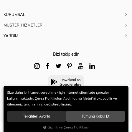
KURUMSAL
MÜŞTERİ HİZMETLERİ
YARDIM
Bizi takip edin
Download on
Google play
Size daha iyi hizmet verebilmek için internet sitemizde çerezler
kullanılmaktadır. Çerez Politikaları Aydınlatma Metni’ni okuyabilir ve
dilerseniz tercihlerinizi değiştirebilirsiniz.
© 2021 HERYENİ. Tüm hakları saklıdır.
Tercihleri Ayarla
Tümünü Kabul Et
Gizlilik ve Çerez Politikası
SEPETE EKLE