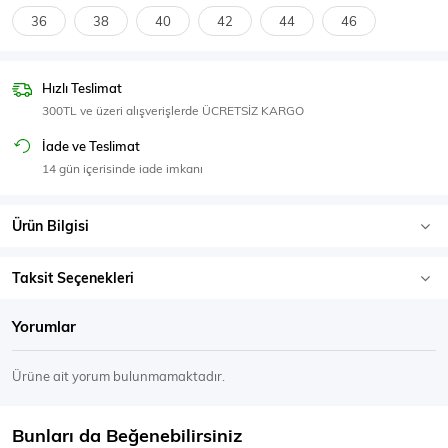
SPOR GİYİM
36
38
40
42
44
46
Hızlı Teslimat
300TL ve üzeri alışverişlerde ÜCRETSİZ KARGO
Eşofman Üstü
Sweatshirt
İade ve Teslimat
14 gün içerisinde iade imkanı
Ürün Bilgisi
Taksit Seçenekleri
Yorumlar
Ürüne ait yorum bulunmamaktadır.
Bunları da Beğenebilirsiniz