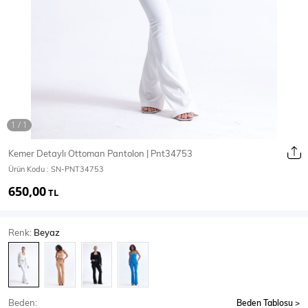
Ceket
Mont & Kaban
Yağmurluk
T-SHİRT & BLUZ
Kemer Detaylı Ottoman Pantolon | Pnt34753
Ürün Kodu :
SN-PNT34753
T-Shirt
Bluz
650,00
TL
BODY
Renk:
Beyaz
Body
Atlet
Crop & Büstiyer
Beden:
Beden Tablosu