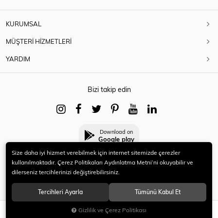
KURUMSAL
MÜŞTERİ HİZMETLERİ
YARDIM
Bizi takip edin
Download on
Google play
Size daha iyi hizmet verebilmek için internet sitemizde çerezler
kullanılmaktadır. Çerez Politikaları Aydınlatma Metni’ni okuyabilir ve
dilerseniz tercihlerinizi değiştirebilirsiniz.
© 2021 HERYENİ. Tüm hakları saklıdır.
Tercihleri Ayarla
Tümünü Kabul Et
Gizlilik ve Çerez Politikası
SEPETE EKLE