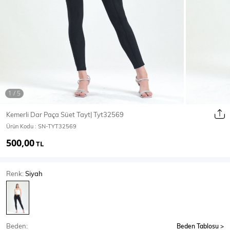
Ceket
Mont & Kaban
Yağmurluk
T-SHİRT & BLUZ
Kemerli Dar Paça Süet Tayt| Tyt32569
Ürün Kodu :
SN-TYT32569
T-Shirt
Bluz
500,00
TL
BODY
Renk:
Siyah
Body
Atlet
Crop & Büstiyer
Beden:
Beden Tablosu