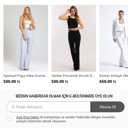
İspanyol Paça Atlas Kumaş Pantolon | Pnt32926
Yanları Pencereli Zincirli Detaylı Scuba Krep Pantolon | Pnt33875
500,00
500,00
650,00
TL
TL
TL
BİZDEN HABERDAR OLMAK İÇİN E-BÜLTENİMİZE ÜYE OLUN
Abone Ol
Açık Rıza Metni
ile kampanya ve ürünler hakkında iletişim kanalları
yoluyla haberdar olmak istiyorum.