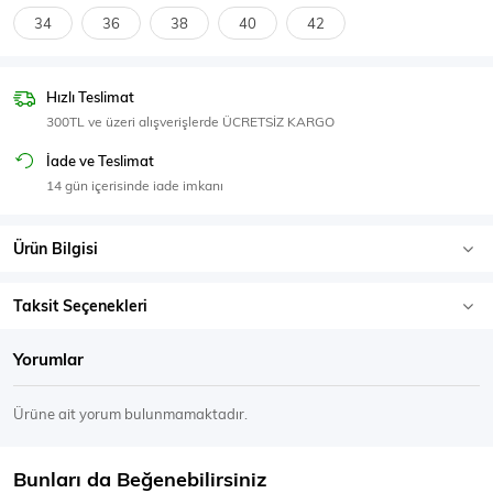
SPOR GİYİM
34
36
38
40
42
Hızlı Teslimat
300TL ve üzeri alışverişlerde ÜCRETSİZ KARGO
Eşofman Üstü
Sweatshirt
İade ve Teslimat
14 gün içerisinde iade imkanı
Ürün Bilgisi
Taksit Seçenekleri
Yorumlar
Ürüne ait yorum bulunmamaktadır.
Bunları da Beğenebilirsiniz