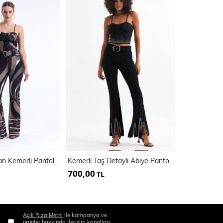
Desenli Ottoman Kemerli Pantolon | Pnt35240
Kemerli Taş Detaylı Abiye Pantolon | Pnt35061
700,00
500,00
TL
TL
Açık Rıza Metni
ile kampanya ve
ürünler hakkında iletişim kanalları