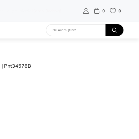
destek hattı:
0 532 452 02 68
0
0
n | Pnt34578B