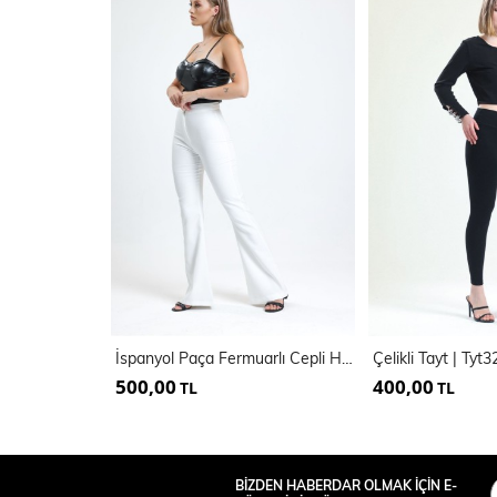
İspanyol Paça Fermuarlı Cepli Hürrem Pantolon | Pnt35010
Çelikli Tayt | Tyt
500,00
400,00
TL
TL
BİZDEN HABERDAR OLMAK İÇİN E-