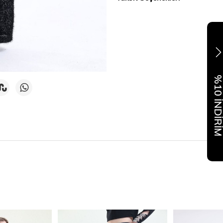
%10 İNDİR