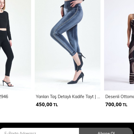
32946
Yanları Taş Detaylı Kadife Tayt | Tyt33266
450,00
700,00
TL
TL
Abone Ol