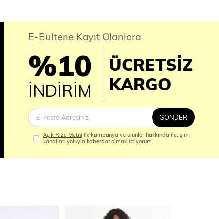
E-Bültene Kayıt Olanlara
%10
ÜCRETSİZ
İM
KARGO
İNDİRİM
GÖNDER
Açık Rıza Metni
ile kampanya ve ürünler hakkında iletişim
kanalları yoluyla haberdar olmak istiyorum.