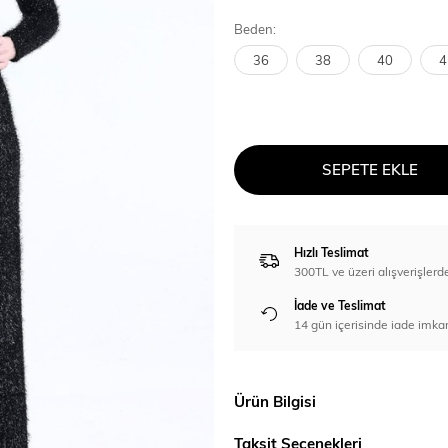
Beden:
36
38
40
4
SEPETE EKLE
Hızlı Teslimat
300TL ve üzeri alışverişl
İade ve Teslimat
14 gün içerisinde iade imka
Ürün Bilgisi
Taksit Seçenekleri