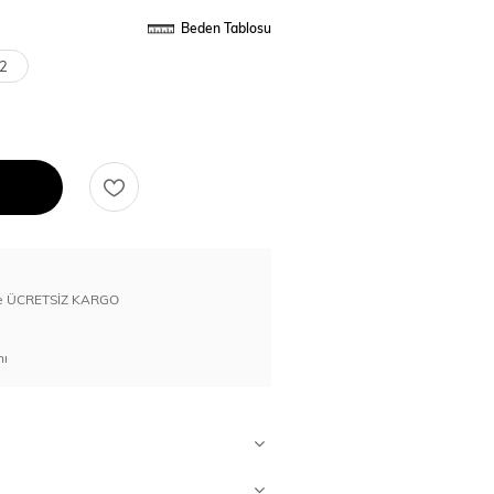
Beden Tablosu
2
erde ÜCRETSİZ KARGO
nı