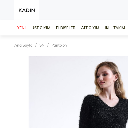
KADIN
YENİ
ÜST GİYİM
ELBİSELER
ALT GİYİM
İKİLİ TAKIM
Ana Sayfa
SN
Pantolon