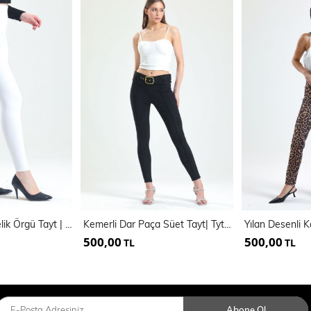
SENSE Lastikli Çelik Örgü Tayt | Tyt33013
Kemerli Dar Paça Süet Tayt| Tyt32569
Yılan Desenli 
500,00
500,00
TL
TL
Abone Ol