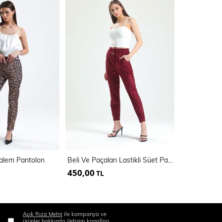
Kalem Pantolon
Beli Ve Paçaları Lastikli Süet Pantolon | PNT33895
450,00
500,00
TL
TL
Açık Rıza Metni
ile kampanya ve
ürünler hakkında iletişim kanalları