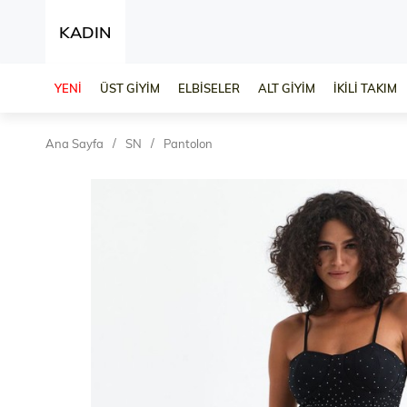
KADIN
YENİ
ÜST GİYİM
ELBİSELER
ALT GİYİM
İKİLİ TAKIM
Ana Sayfa
SN
Pantolon