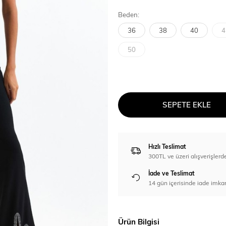
Beden:
36
38
40
4
50
SEPETE EKLE
Hızlı Teslimat
300TL ve üzeri alışverişl
İade ve Teslimat
14 gün içerisinde iade imka
Ürün Bilgisi