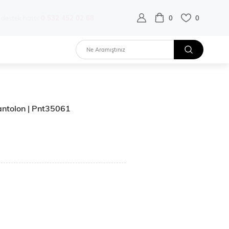
destek hattı:
0 532 452 02 68
0
0
antolon | Pnt35061