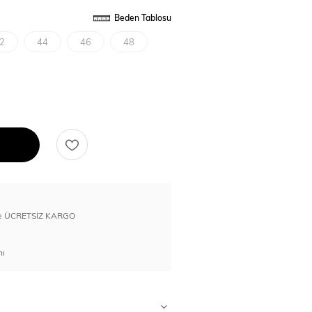
Beden Tablosu
2
44
46
48
erde ÜCRETSİZ KARGO
nı