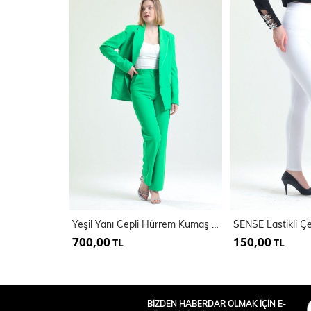
Yeşil Yanı Cepli Hürrem Kumaş Pantolon | Pnt34297
700,00
150,00
TL
TL
BİZDEN HABERDAR OLMAK İÇİN E-