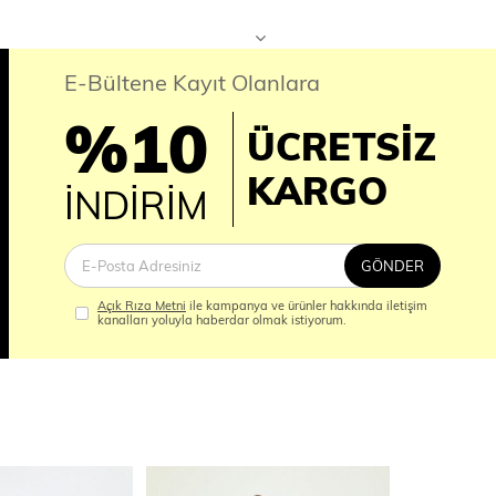
E-Bültene Kayıt Olanlara
%10
ÜCRETSİZ
İM
KARGO
İNDİRİM
GÖNDER
Açık Rıza Metni
ile kampanya ve ürünler hakkında iletişim
kanalları yoluyla haberdar olmak istiyorum.