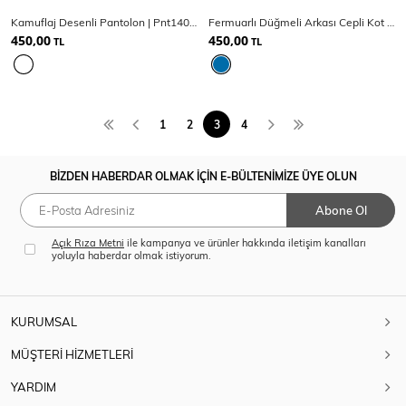
Kamuflaj Desenli Pantolon | Pnt14006
Fermuarlı Düğmeli Arkası Cepli Kot Pantolon
450,00
450,00
TL
TL
1
2
3
4
BİZDEN HABERDAR OLMAK İÇİN E-BÜLTENİMİZE ÜYE OLUN
Abone Ol
Açık Rıza Metni
ile kampanya ve ürünler hakkında iletişim kanalları
yoluyla haberdar olmak istiyorum.
KURUMSAL
MÜŞTERİ HİZMETLERİ
YARDIM