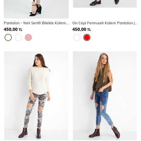
Pantolon - Yani Seritli Bilekte Kalem Pantolon | Pnt19011
On Cepi Fermuarlı Kalem Pantolon | Pnt19007
450,00
450,00
TL
TL