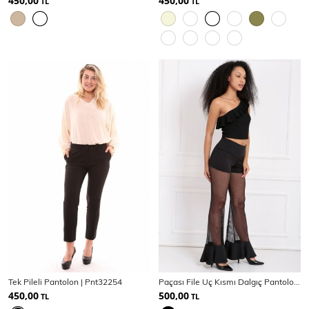
450,00
450,00
TL
TL
Tek Pileli Pantolon | Pnt32254
Paçası File Uç Kısmı Dalgıç Pantolon | Pnt14717
450,00
500,00
TL
TL