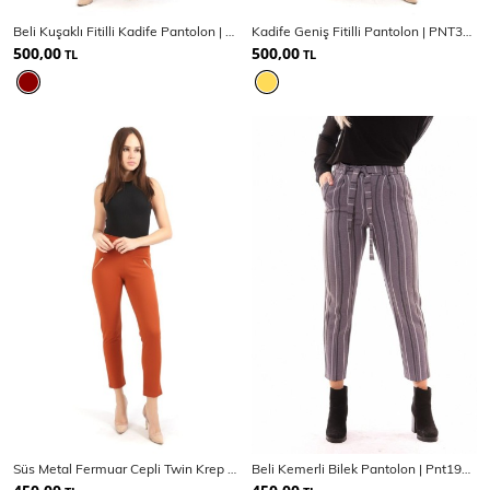
SPOR GİYİM
Beli Kuşaklı Fitilli Kadife Pantolon | PNT32445
Kadife Geniş Fitilli Pantolon | PNT32407
500,00
500,00
TL
TL
Eşofman Üstü
Sweatshirt
Süs Metal Fermuar Cepli Twin Krep Pantolon
Beli Kemerli Bilek Pantolon | Pnt19022