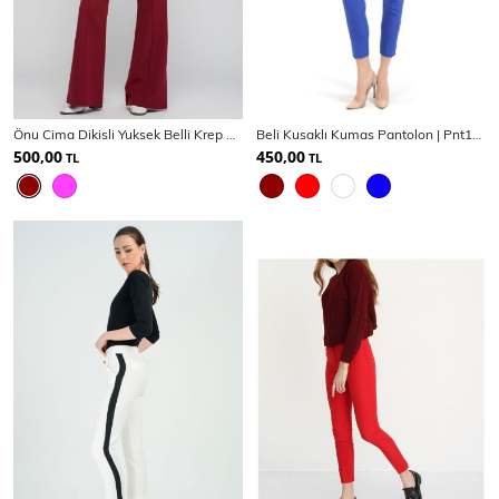
Önu Cima Dikisli Yuksek Belli Krep Pantolon | Pnt31041
Beli Kusaklı Kumas Pantolon | Pnt19018
500,00
450,00
TL
TL