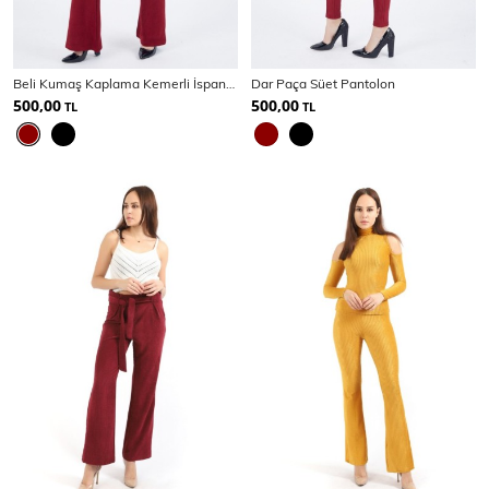
Beli Kumaş Kaplama Kemerli İspanyol Paça Süet | Pnt32574
Dar Paça Süet Pantolon
Ceket
Mont & Kaban
Yağmurluk
500,00
500,00
TL
TL
T-SHİRT & BLUZ
T-Shirt
Bluz
BODY
Body
Atlet
Crop & Büstiyer