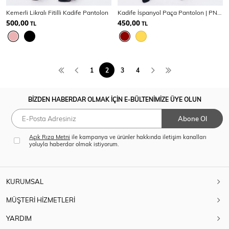
Kemerli Likralı Fitilli Kadife Pantolon
Kadife İspanyol Paça Pantolon | PNT32405
500,00
450,00
TL
TL
1
2
3
4
BİZDEN HABERDAR OLMAK İÇİN E-BÜLTENİMİZE ÜYE OLUN
Abone Ol
Açık Rıza Metni
ile kampanya ve ürünler hakkında iletişim kanalları
yoluyla haberdar olmak istiyorum.
KURUMSAL
MÜŞTERİ HİZMETLERİ
YARDIM