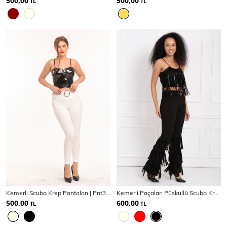
500,00
500,00
TL
TL
Kemerli Scuba Krep Pantolon | Pnt33395
Kemerli Paçaları Püsküllü Scuba Krep Pantolon | Pnt33396
500,00
600,00
TL
TL