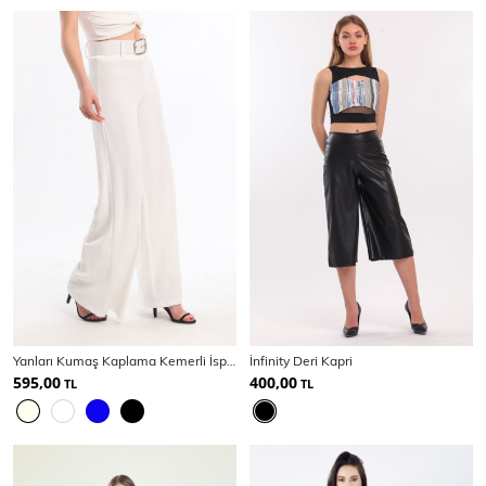
Yanları Kumaş Kaplama Kemerli İspanyol Paça Scuba Krep Pantolon | Pnt33393
İnfinity Deri Kapri
595,00
400,00
TL
TL