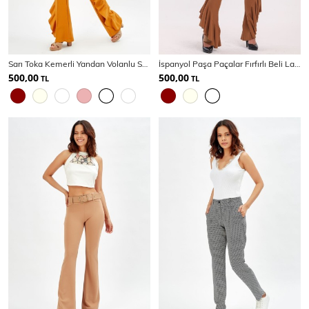
Sarı Toka Kemerli Yandan Volanlu Scuba Krep Pantolon_Pnt32717
İspanyol Paşa Paçalar Fırfırlı Beli Lastikli Örme Kumaş Pantolon | Pnt32438
500,00
500,00
TL
TL