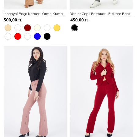
İspanyol Paça Kemerli Örme Kumaş Pantolon Pnt32439
Yanlar Cepli Fermuarlı Pitikare Pantolon PNT-31950
500,00
450,00
TL
TL