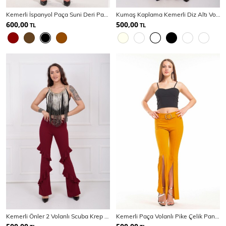
SPOR GİYİM
Kemerli İspanyol Paça Suni Deri Pantolon PNT33313
Kumaş Kaplama Kemerli Diz Altı Volanlı Pike Pantolon
600,00
500,00
TL
TL
Eşofman Üstü
Sweatshirt
Kemerli Önler 2 Volanlı Scuba Krep Pantolon
Kemerli Paça Volanlı Pike Çelik Pantolon | PNT33421