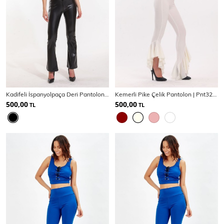
Kadifeli İspanyolpaça Deri Pantolon PNT33341
Kemerli Pike Çelik Pantolon | Pnt32698
500,00
500,00
TL
TL