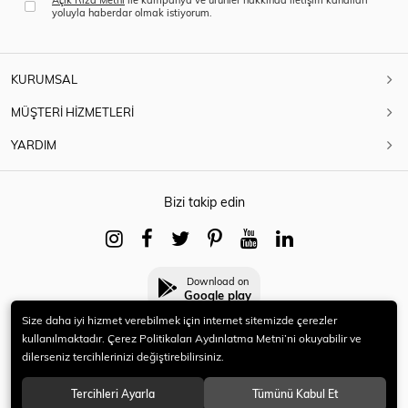
yoluyla haberdar olmak istiyorum.
KURUMSAL
MÜŞTERİ HİZMETLERİ
YARDIM
Bizi takip edin
Download on
Google play
Size daha iyi hizmet verebilmek için internet sitemizde çerezler
kullanılmaktadır. Çerez Politikaları Aydınlatma Metni’ni okuyabilir ve
dilerseniz tercihlerinizi değiştirebilirsiniz.
© 2021 HERYENİ. Tüm hakları saklıdır.
Tercihleri Ayarla
Tümünü Kabul Et