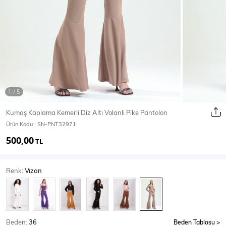
Ceket
Mont & Kaban
Yağmurluk
T-SHİRT & BLUZ
Kumaş Kaplama Kemerli Diz Altı Volanlı Pike Pantolon
Ürün Kodu :
SN-PNT32971
T-Shirt
Bluz
500,00
TL
BODY
Renk:
Vızon
Body
Atlet
Crop & Büstiyer
Beden:
36
Beden Tablosu