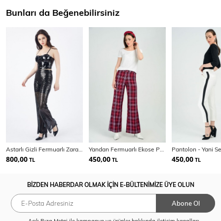
Bunları da Beğenebilirsiniz
Astarlı Gizli Fermuarlı Zara Payet Pantolon | Pnt32488
Yandan Fermuarlı Ekose Pantolon | Pnt31718
800,00
450,00
450,00
TL
TL
TL
BİZDEN HABERDAR OLMAK İÇİN E-BÜLTENİMİZE ÜYE OLUN
Abone Ol
Açık Rıza Metni
ile kampanya ve ürünler hakkında iletişim kanalları