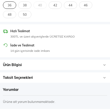
SPOR GİYİM
36
38
40
42
44
46
48
50
Hızlı Teslimat
Eşofman Üstü
Sweatshirt
300TL ve üzeri alışverişlerde ÜCRETSİZ KARGO
İade ve Teslimat
14 gün içerisinde iade imkanı
Ürün Bilgisi
Taksit Seçenekleri
Yorumlar
Ürüne ait yorum bulunmamaktadır.