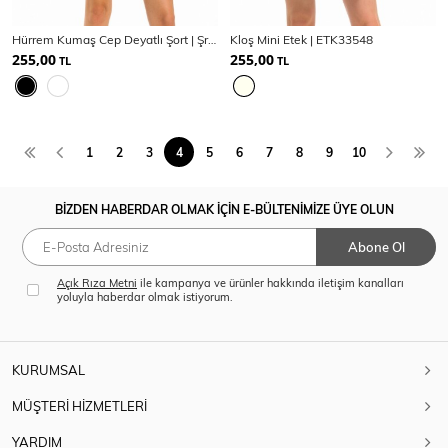
Hürrem Kumaş Cep Deyatlı Şort | Şrt33538
Kloş Mini Etek | ETK33548
255,00
255,00
TL
TL
1
2
3
4
5
6
7
8
9
10
BİZDEN HABERDAR OLMAK İÇİN E-BÜLTENİMİZE ÜYE OLUN
Abone Ol
Açık Rıza Metni
ile kampanya ve ürünler hakkında iletişim kanalları
yoluyla haberdar olmak istiyorum.
KURUMSAL
MÜŞTERİ HİZMETLERİ
YARDIM