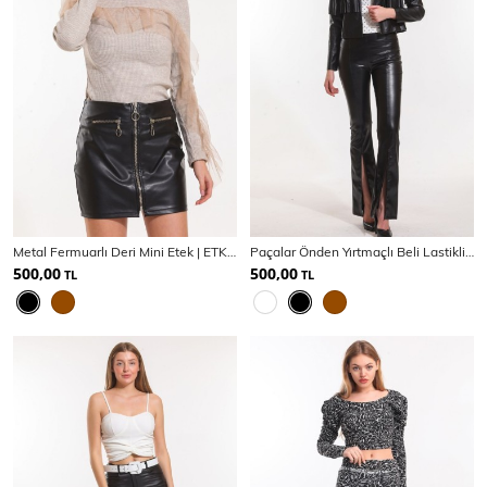
Metal Fermuarlı Deri Mini Etek | ETK33132
Paçalar Önden Yırtmaçlı Beli Lastikli Deri Tayt | Tyt33544
500,00
500,00
TL
TL