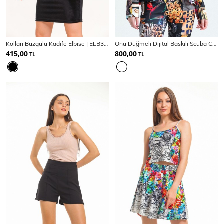
Kolları Büzgülü Kadife Elbise | ELB33265
Önü Düğmeli Dijital Baskılı Scuba Ceket | Ckt33599
415,00
800,00
TL
TL