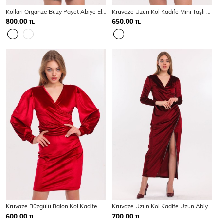
Kolları Organze Buzy Payet Abiye Elbise | Elb33267
Kruvaze Uzun Kol Kadife Mini Taşlı Abiye Elbise
800,00
650,00
TL
TL
Kruvaze Büzgülü Balon Kol Kadife Abiye Elbise
Kruvaze Uzun Kol Kadife Uzun Abiye Elbise | Elb33852
600,00
700,00
TL
TL