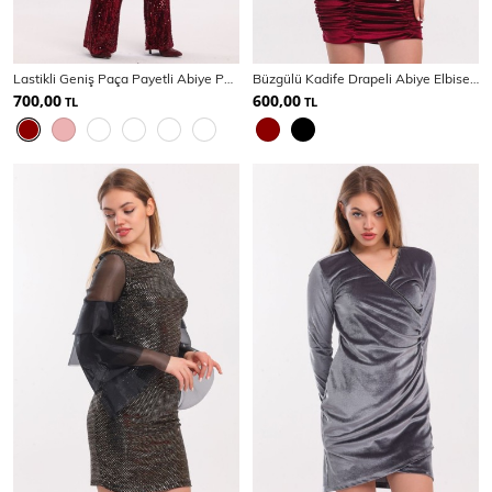
SPOR GİYİM
Lastikli Geniş Paça Payetli Abiye Pantolon | Pnt33970
Büzgülü Kadife Drapeli Abiye Elbise | Elb34010
700,00
600,00
TL
TL
Eşofman Üstü
Sweatshirt