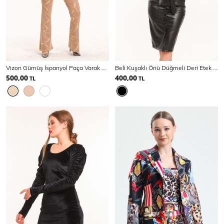
Vizon Gümüş İspanyol Paça Varak Baskılı Scuba Pantolon
Beli Kuşaklı Önü Düğmeli Deri Etek | ETK33549
500,00
400,00
TL
TL