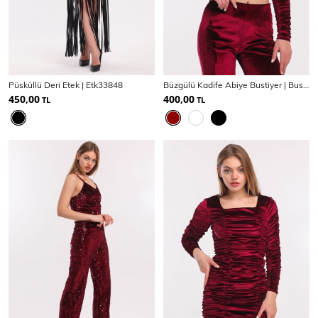
Ceket
Mont & Kaban
Yağmurluk
Püsküllü Deri Etek | Etk33848
Büzgülü Kadife Abiye Bustiyer | Bus33937
T-SHİRT & BLUZ
450,00
400,00
TL
TL
T-Shirt
Bluz
BODY
Body
Atlet
Crop & Büstiyer