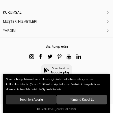
KURUMSAL
MÜŞTERİ HİZMETLERİ
YARDIM
Bizi takip edin
Download on
Google play
Size daha iyi hizmet verebilmek için internet sitemizde çerezler
kullanılmaktadır. Çerez Politikaları Aydınlatma Metni’ni okuyabilir ve
dilerseniz tercihlerinizi değiştirebilirsiniz.
© 2021 HERYENİ. Tüm hakları saklıdır.
Tercihleri Ayarla
Tümünü Kabul Et
Gizlilik ve Çerez Politikası
SEPETE EKLE