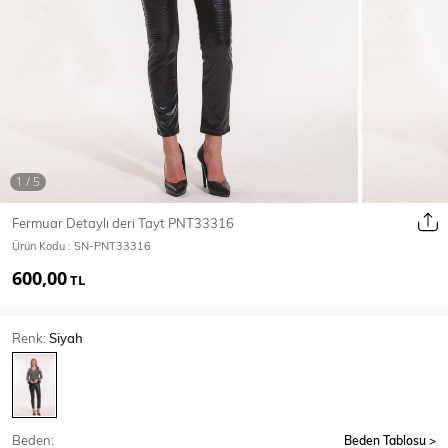
Ceket
Mont & Kaban
Yağmurluk
T-SHİRT & BLUZ
Fermuar Detaylı deri Tayt PNT33316
Ürün Kodu :
SN-PNT33316
T-Shirt
Bluz
600,00
TL
BODY
Renk:
Siyah
Body
Atlet
Crop & Büstiyer
Beden:
Beden Tablosu