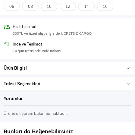
SPOR GİYİM
06
08
10
12
14
16
Hızlı Teslimat
300TL ve üzeri alışverişlerde ÜCRETSİZ KARGO
Eşofman Üstü
Sweatshirt
İade ve Teslimat
14 gün içerisinde iade imkanı
Ürün Bilgisi
Taksit Seçenekleri
Yorumlar
Ürüne ait yorum bulunmamaktadır.
Bunları da Beğenebilirsiniz