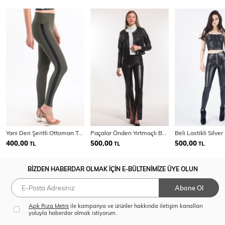
Yani Deri Şeritli Ottoman Tayt_Tyt32302
Paçalar Önden Yırtmaçlı Beli Lastikli Deri Tayt | Tyt33544
400,00
500,00
500,00
TL
TL
TL
BİZDEN HABERDAR OLMAK İÇİN E-BÜLTENİMİZE ÜYE OLUN
Abone Ol
Açık Rıza Metni
ile kampanya ve ürünler hakkında iletişim kanalları
yoluyla haberdar olmak istiyorum.