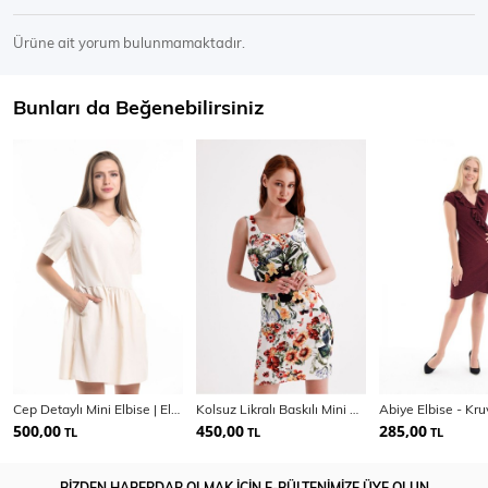
Ürüne ait yorum bulunmamaktadır.
Bunları da Beğenebilirsiniz
Cep Detaylı Mini Elbise | Elb34254
Kolsuz Likralı Baskılı Mini Viskon Elbise | ELB35735
500,00
450,00
285,00
TL
TL
TL
BİZDEN HABERDAR OLMAK İÇİN E-BÜLTENİMİZE ÜYE OLUN