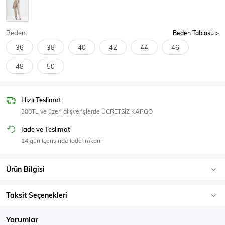
SPOR GİYİM
Beden:
Beden Tablosu
36
38
40
42
44
46
48
50
Eşofman Üstü
Sweatshirt
Hızlı Teslimat
300TL ve üzeri alışverişlerde ÜCRETSİZ KARGO
İade ve Teslimat
14 gün içerisinde iade imkanı
Ürün Bilgisi
Taksit Seçenekleri
Yorumlar