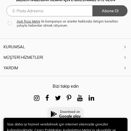
Abone Ol
Açık Rıza Metni
ile kampanya ve ürünler hakkında iletişim kanalları
yoluyla haberdar olmak istiyorum.
KURUMSAL
MÜŞTERİ HİZMETLERİ
YARDIM
Bizi takip edin
Download on
Google play
Size daha iyi hizmet verebilmek için internet sitemizde çerezler
kullanılmaktadır. Çerez Politikaları Aydınlatma Metni’ni okuyabilir ve