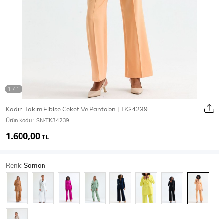
Ceket
Mont & Kaban
Yağmurluk
T-SHİRT & BLUZ
Kadın Takım Elbise Ceket Ve Pantolon | TK34239
Ürün Kodu :
SN-TK34239
T-Shirt
Bluz
1.600,00
TL
BODY
Renk:
Somon
Body
Atlet
Crop & Büstiyer