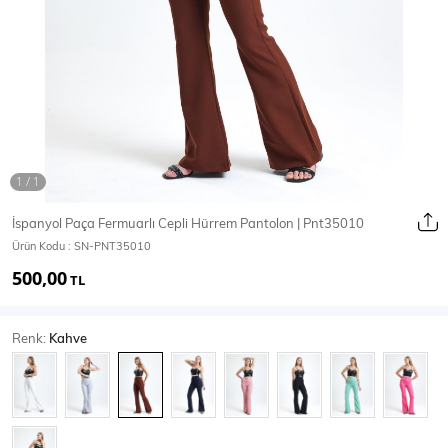
Ceket
Mont & Kaban
Yağmurluk
T-SHİRT & BLUZ
İspanyol Paça Fermuarlı Cepli Hürrem Pantolon | Pnt35010
Ürün Kodu :
SN-PNT35010
T-Shirt
Bluz
500,00
TL
BODY
Renk:
Kahve
Body
Atlet
Crop & Büstiyer