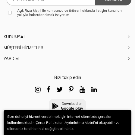
Açık Rıza Metni
ile kampanya ve ürünler hakkında iletişim kanalları
yoluyla haberdar olmak istiyorum.
KURUMSAL
MÜŞTERİ HİZMETLERİ
YARDIM
Bizi takip edin
Download on
Google play
Size daha iyi hizmet verebilmek için internet sitemizde çerezler
kullanılmaktadır. Çerez Politikaları Aydınlatma Metni’ni okuyabilir ve
dilerseniz tercihlerinizi değiştirebilirsiniz.