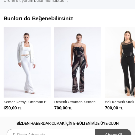
Ürüne ait yorum bulunmamaktadır.
Bunları da Beğenebilirsiniz
Kemer Detaylı Ottoman Pantolon | Pnt34753
Desenli Ottoman Kemerli Pantolon | Pnt35240
650,00
700,00
700,00
TL
TL
TL
BİZDEN HABERDAR OLMAK İÇİN E-BÜLTENİMİZE ÜYE OLUN
Abone Ol