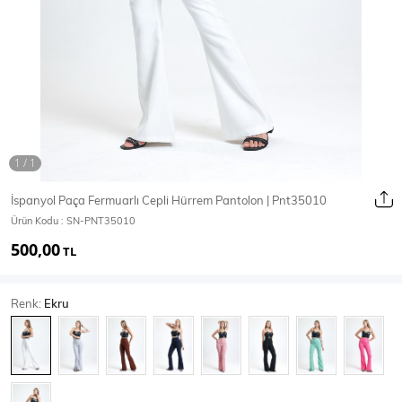
Ceket
Mont & Kaban
Yağmurluk
T-SHİRT & BLUZ
İspanyol Paça Fermuarlı Cepli Hürrem Pantolon | Pnt35010
Ürün Kodu :
SN-PNT35010
T-Shirt
Bluz
500,00
TL
BODY
Renk:
Ekru
Body
Atlet
Crop & Büstiyer