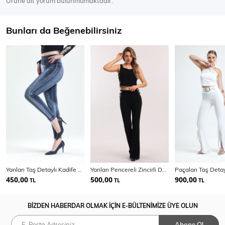
Ürüne ait yorum bulunmamaktadır.
Bunları da Beğenebilirsiniz
Yanları Taş Detaylı Kadife Tayt | Tyt33266
Yanları Pencereli Zincirli Detaylı Scuba Krep Pantolon | Pnt33875
450,00
500,00
900,00
TL
TL
TL
BİZDEN HABERDAR OLMAK İÇİN E-BÜLTENİMİZE ÜYE OLUN
Abone Ol