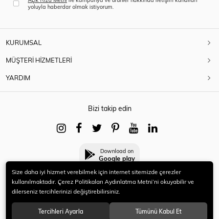
yoluyla haberdar olmak istiyorum.
KURUMSAL
MÜŞTERİ HİZMETLERİ
YARDIM
Bizi takip edin
Download on
Google play
Size daha iyi hizmet verebilmek için internet sitemizde çerezler
kullanılmaktadır. Çerez Politikaları Aydınlatma Metni’ni okuyabilir ve
dilerseniz tercihlerinizi değiştirebilirsiniz.
© 2021 HERYENİ. Tüm hakları saklıdır.
Tercihleri Ayarla
Tümünü Kabul Et