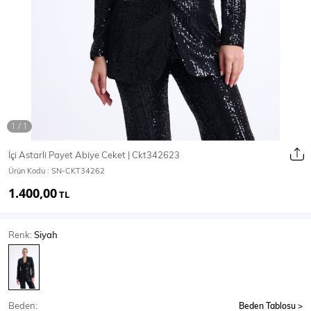
Ceket
Mont & Kaban
Yağmurluk
T-SHİRT & BLUZ
İçi Astarli Payet Abiye Ceket | Ckt342623
Ürün Kodu :
SN-CKT34262
T-Shirt
Bluz
1.400,00
TL
BODY
Renk:
Siyah
Body
Atlet
Crop & Büstiyer
Beden:
Beden Tablosu