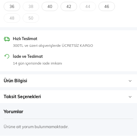
SPOR GİYİM
36
38
40
42
44
46
48
50
Hızlı Teslimat
Eşofman Üstü
Sweatshirt
300TL ve üzeri alışverişlerde ÜCRETSİZ KARGO
İade ve Teslimat
14 gün içerisinde iade imkanı
Ürün Bilgisi
Taksit Seçenekleri
Yorumlar
Ürüne ait yorum bulunmamaktadır.