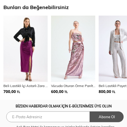
Bunları da Beğenebilirsiniz
Beli Lastikli İçi Astarlı Zara Payet Abiye Abiye Etek | ETK35405
Vücuda Oturan Örme Parıltılı Pul Payet Şık Abiye Etek | Etk34902
700,00
600,00
800,00
TL
TL
TL
BİZDEN HABERDAR OLMAK İÇİN E-BÜLTENİMİZE ÜYE OLUN
Abone Ol
Açık Rıza Metni
ile kampanya ve ürünler hakkında iletişim kanalları