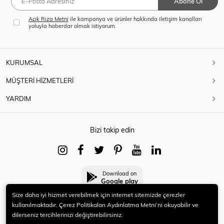
Abone Ol
Açık Rıza Metni
ile kampanya ve ürünler hakkında iletişim kanalları
yoluyla haberdar olmak istiyorum.
KURUMSAL
MÜŞTERİ HİZMETLERİ
YARDIM
Bizi takip edin
Download on
Google play
Size daha iyi hizmet verebilmek için internet sitemizde çerezler
kullanılmaktadır. Çerez Politikaları Aydınlatma Metni’ni okuyabilir ve
dilerseniz tercihlerinizi değiştirebilirsiniz.