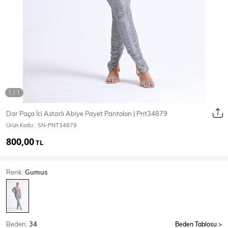
Ceket
Mont & Kaban
Yağmurluk
T-SHİRT & BLUZ
Dar Paça İci Astarlı Abiye Payet Pantolon | Pnt34879
Ürün Kodu :
SN-PNT34879
T-Shirt
Bluz
800,00
TL
BODY
Renk:
Gumus
Body
Atlet
Crop & Büstiyer
Beden:
34
Beden Tablosu