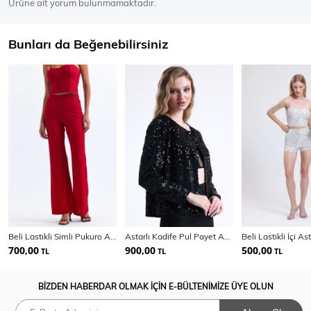
Ürüne ait yorum bulunmamaktadır.
Bunları da Beğenebilirsiniz
Beli Lastikli Simli Pukuro Abiye Pantolon | Pnt35399
Astarlı Kadife Pul Payet Abiye Ceket | Ckt 35256
700,00
900,00
500,00
TL
TL
TL
BİZDEN HABERDAR OLMAK İÇİN E-BÜLTENİMİZE ÜYE OLUN