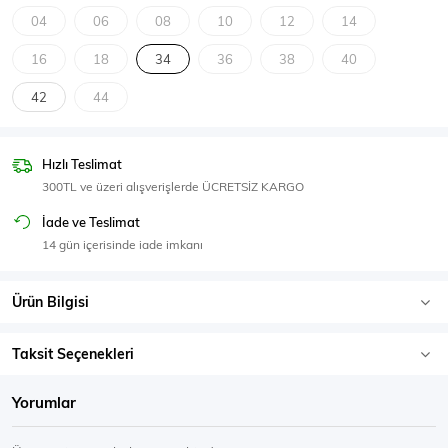
SPOR GİYİM
04
06
08
10
12
14
16
18
34
36
38
40
42
44
Eşofman Üstü
Sweatshirt
Hızlı Teslimat
300TL ve üzeri alışverişlerde ÜCRETSİZ KARGO
İade ve Teslimat
14 gün içerisinde iade imkanı
Ürün Bilgisi
Taksit Seçenekleri
Yorumlar