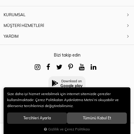
KURUMSAL
MÜŞTERİ HİZMETLERİ
YARDIM
Bizi takip edin
Download on
Google play
Size daha iyi hizmet verebilmek için internet sitemizde çerezler
kullanılmaktadır. Çerez Politikaları Aydınlatma Metni’ni okuyabilir ve
dilerseniz tercihlerinizi değiştirebilirsiniz.
© 2021 HERYENİ. Tüm hakları saklıdır.
Tercihleri Ayarla
Tümünü Kabul Et
Gizlilik ve Çerez Politikası
SEPETE EKLE