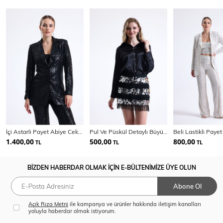
İçi Astarli Payet Abiye Ceket | Ckt342623
Pul Ve Püskül Detaylı Büyük Beden Abiye Mini Etek | Etk34438
1.400,00
500,00
800,00
TL
TL
TL
BİZDEN HABERDAR OLMAK İÇİN E-BÜLTENİMİZE ÜYE OLUN
Abone Ol
Açık Rıza Metni
ile kampanya ve ürünler hakkında iletişim kanalları
yoluyla haberdar olmak istiyorum.