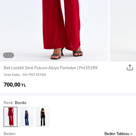
Ceket
Mont & Kaban
Yağmurluk
T-SHİRT & BLUZ
Beli Lastikli Simli Pukuro Abiye Pantolon | Pnt35399
Ürün Kodu :
SN-PNT35399
T-Shirt
Bluz
700,00
TL
BODY
Renk:
Bordo
Body
Atlet
Crop & Büstiyer
Beden:
Beden Tablosu