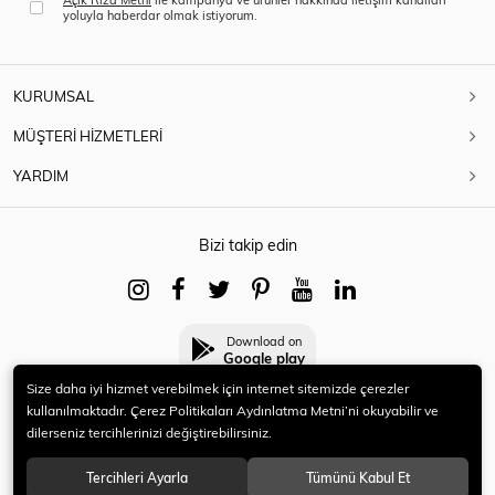
yoluyla haberdar olmak istiyorum.
KURUMSAL
MÜŞTERİ HİZMETLERİ
YARDIM
Bizi takip edin
Download on
Google play
Size daha iyi hizmet verebilmek için internet sitemizde çerezler
kullanılmaktadır. Çerez Politikaları Aydınlatma Metni’ni okuyabilir ve
dilerseniz tercihlerinizi değiştirebilirsiniz.
© 2021 HERYENİ. Tüm hakları saklıdır.
Tercihleri Ayarla
Tümünü Kabul Et