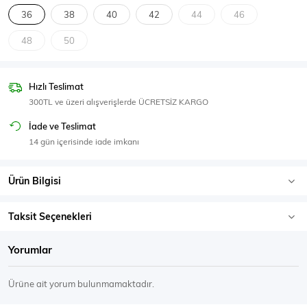
SPOR GİYİM
36
38
40
42
44
46
48
50
Hızlı Teslimat
Eşofman Üstü
Sweatshirt
300TL ve üzeri alışverişlerde ÜCRETSİZ KARGO
İade ve Teslimat
14 gün içerisinde iade imkanı
Ürün Bilgisi
Taksit Seçenekleri
Yorumlar
Ürüne ait yorum bulunmamaktadır.