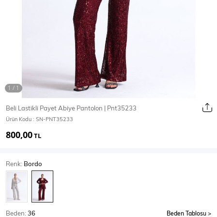
Ceket
Mont & Kaban
Yağmurluk
T-SHİRT & BLUZ
Beli Lastikli Payet Abiye Pantolon | Pnt35233
Ürün Kodu :
SN-PNT35233
T-Shirt
Bluz
800,00
TL
BODY
Renk:
Bordo
Body
Atlet
Crop & Büstiyer
Beden:
36
Beden Tablosu