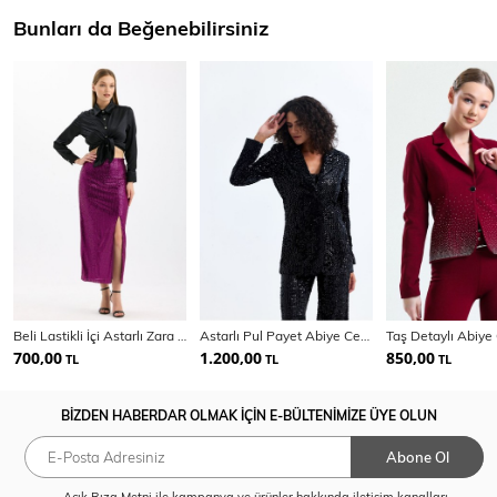
Bunları da Beğenebilirsiniz
Beli Lastikli İçi Astarlı Zara Payet Abiye Abiye Etek | ETK35405
Astarlı Pul Payet Abiye Ceket Ckt35369
700,00
1.200,00
850,00
TL
TL
TL
BİZDEN HABERDAR OLMAK İÇİN E-BÜLTENİMİZE ÜYE OLUN
Abone Ol
Açık Rıza Metni
ile kampanya ve ürünler hakkında iletişim kanalları