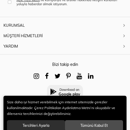
yoluyla haberdar olmak istiyorum.
KURUMSAL
MÜŞTERİ HİZMETLERİ
YARDIM
Bizi takip edin
Download on
Google play
Size daha iyi hizmet verebilmek için internet sitemizde çerezler
kullanılmaktadır. Çerez Politikaları Aydınlatma Metni’ni okuyabilir ve
dilerseniz tercihlerinizi değiştirebilirsiniz.
© 2021 HERYENİ. Tüm hakları saklıdır.
Tercihleri Ayarla
Tümünü Kabul Et