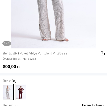
Ceket
Mont & Kaban
Yağmurluk
T-SHİRT & BLUZ
Beli Lastikli Payet Abiye Pantolon | Pnt35233
Ürün Kodu :
SN-PNT35233
T-Shirt
Bluz
800,00
TL
BODY
Renk:
Bej
Body
Atlet
Crop & Büstiyer
Beden:
38
Beden Tablosu