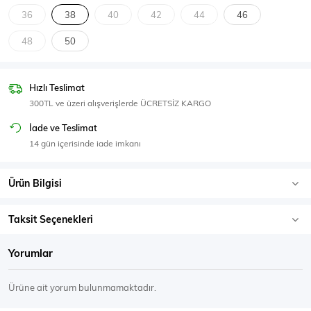
SPOR GİYİM
36
38
40
42
44
46
48
50
Hızlı Teslimat
Eşofman Üstü
Sweatshirt
300TL ve üzeri alışverişlerde ÜCRETSİZ KARGO
İade ve Teslimat
14 gün içerisinde iade imkanı
Ürün Bilgisi
Taksit Seçenekleri
Yorumlar
Ürüne ait yorum bulunmamaktadır.