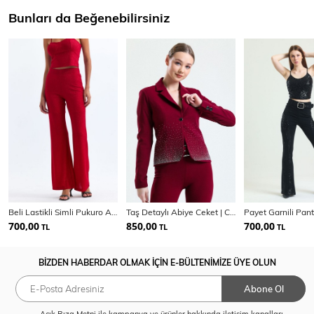
Bunları da Beğenebilirsiniz
Beli Lastikli Simli Pukuro Abiye Pantolon | Pnt35399
Taş Detaylı Abiye Ceket | Ckt33437T
700,00
850,00
700,00
TL
TL
TL
BİZDEN HABERDAR OLMAK İÇİN E-BÜLTENİMİZE ÜYE OLUN
Abone Ol
Açık Rıza Metni
ile kampanya ve ürünler hakkında iletişim kanalları