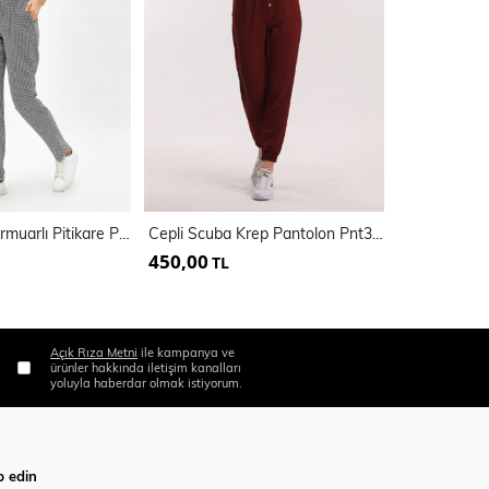
Yanlar Cepli Fermuarlı Pitikare Pantolon PNT-31950
Cepli Scuba Krep Pantolon Pnt33884
450,00
450,00
TL
TL
Açık Rıza Metni
ile kampanya ve
ürünler hakkında iletişim kanalları
yoluyla haberdar olmak istiyorum.
p edin