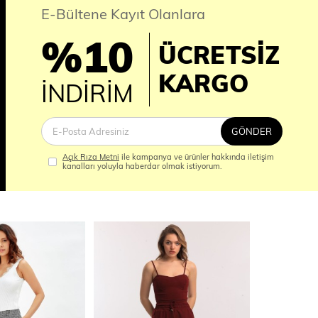
E-Bültene Kayıt Olanlara
%10
ÜCRETSİZ
İM
KARGO
İNDİRİM
GÖNDER
Açık Rıza Metni
ile kampanya ve ürünler hakkında iletişim
kanalları yoluyla haberdar olmak istiyorum.