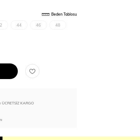
Beden Tablosu
2
44
46
48
erde ÜCRETSİZ KARGO
nı