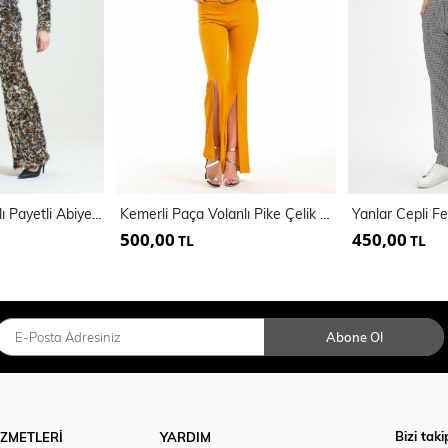
Beli Lastikli Sakallı Payetli Abiye Pantolon | Pnt34671
Kemerli Paça Volanlı Pike Çelik Pantolon | PNT33421
500,00
450,00
TL
TL
Abone Ol
Bizi taki
İZMETLERİ
YARDIM