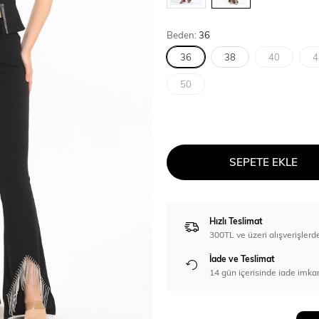
Beden:
36
36
38
40
4
50
SEPETE EKLE
Hızlı Teslimat
300TL ve üzeri alışverişl
İade ve Teslimat
14 gün içerisinde iade imka