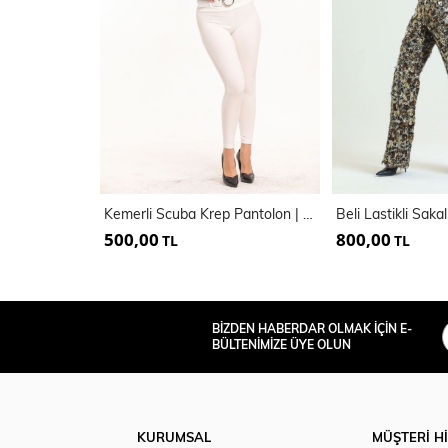
Kemerli Scuba Krep Pantolon | Pnt33395
500,00
800,00
TL
TL
BİZDEN HABERDAR OLMAK İÇİN E-
BÜLTENİMİZE ÜYE OLUN
KURUMSAL
MÜŞTERİ H