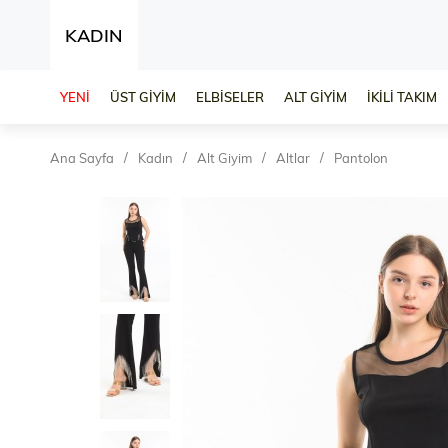
KADIN
YENİ
ÜST GİYİM
ELBİSELER
ALT GİYİM
İKİLİ TAKIM
Ana Sayfa
Kadın
Alt Giyim
Altlar
Pantolon