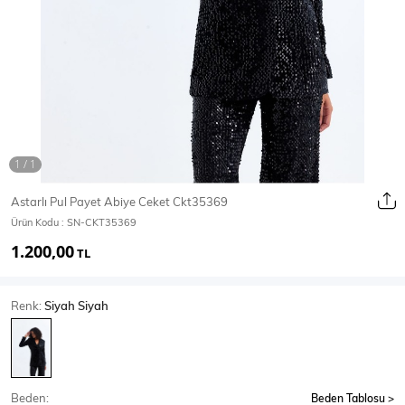
Ceket
Mont & Kaban
Yağmurluk
T-SHİRT & BLUZ
Astarlı Pul Payet Abiye Ceket Ckt35369
Ürün Kodu :
SN-CKT35369
T-Shirt
Bluz
1.200,00
TL
BODY
Renk:
Siyah Siyah
Body
Atlet
Crop & Büstiyer
Beden:
Beden Tablosu