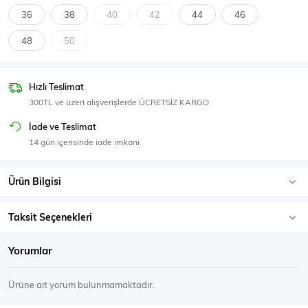
SPOR GİYİM
36
38
40
42
44
46
48
50
Hızlı Teslimat
Eşofman Üstü
Sweatshirt
300TL ve üzeri alışverişlerde ÜCRETSİZ KARGO
İade ve Teslimat
14 gün içerisinde iade imkanı
Ürün Bilgisi
Taksit Seçenekleri
Yorumlar
Ürüne ait yorum bulunmamaktadır.