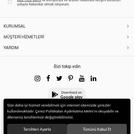
yoluyla haberdar olmak istiyorum.
KURUMSAL
MÜŞTERİ HİZMETLERİ
YARDIM
Bizi takip edin
Download on
Google play
Size daha iyi hizmet verebilmek için internet sitemizde çerezler
kullanılmaktadır. Çerez Politikaları Aydınlatma Metni’ni okuyabilir ve
dilerseniz tercihlerinizi değiştirebilirsiniz.
© 2021 HERYENİ. Tüm hakları saklıdır.
Tercihleri Ayarla
Tümünü Kabul Et