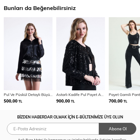
Bunları da Beğenebilirsiniz
Pul Ve Püskül Detaylı Büyük Beden Abiye Mini Etek | Etk34438
Astarlı Kadife Pul Payet Abiye Ceket | Ckt 35256
500,00
900,00
700,00
TL
TL
TL
BİZDEN HABERDAR OLMAK İÇİN E-BÜLTENİMİZE ÜYE OLUN
Abone Ol
Açık Rıza Metni
ile kampanya ve ürünler hakkında iletişim kanalları