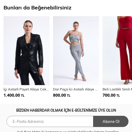
Bunları da Beğenebilirsiniz
İçi Astarli Payet Abiye Ceket | Ckt342623
Dar Paça İci Astarlı Abiye Payet Pantolon | Pnt34879
1.400,00
800,00
700,00
TL
TL
TL
BİZDEN HABERDAR OLMAK İÇİN E-BÜLTENİMİZE ÜYE OLUN
Abone Ol
Açık Rıza Metni
ile kampanya ve ürünler hakkında iletişim kanalları