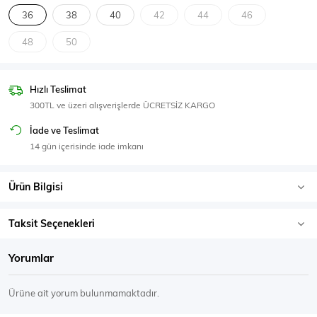
SPOR GİYİM
36
38
40
42
44
46
48
50
Hızlı Teslimat
Eşofman Üstü
Sweatshirt
300TL ve üzeri alışverişlerde ÜCRETSİZ KARGO
İade ve Teslimat
14 gün içerisinde iade imkanı
Ürün Bilgisi
Taksit Seçenekleri
Yorumlar
Ürüne ait yorum bulunmamaktadır.