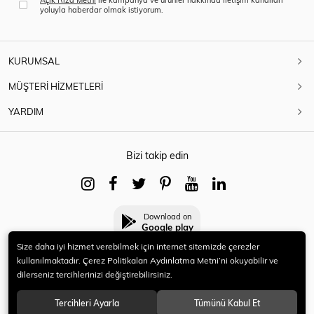
yoluyla haberdar olmak istiyorum.
KURUMSAL
MÜŞTERİ HİZMETLERİ
YARDIM
Bizi takip edin
Download on
Google play
Size daha iyi hizmet verebilmek için internet sitemizde çerezler
kullanılmaktadır. Çerez Politikaları Aydınlatma Metni’ni okuyabilir ve
dilerseniz tercihlerinizi değiştirebilirsiniz.
© 2021 HERYENİ. Tüm hakları saklıdır.
Tercihleri Ayarla
Tümünü Kabul Et