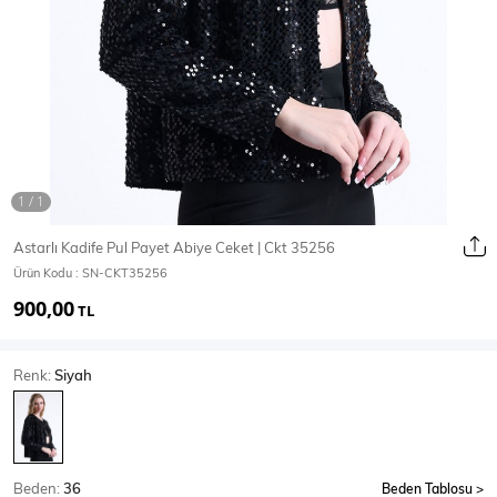
Ceket
Mont & Kaban
Yağmurluk
T-SHİRT & BLUZ
Astarlı Kadife Pul Payet Abiye Ceket | Ckt 35256
Ürün Kodu :
SN-CKT35256
T-Shirt
Bluz
900,00
TL
BODY
Renk:
Siyah
Body
Atlet
Crop & Büstiyer
Beden:
36
Beden Tablosu