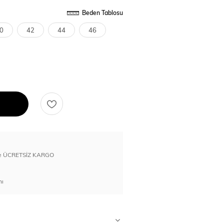
Beden Tablosu
0
42
44
46
erde ÜCRETSİZ KARGO
nı