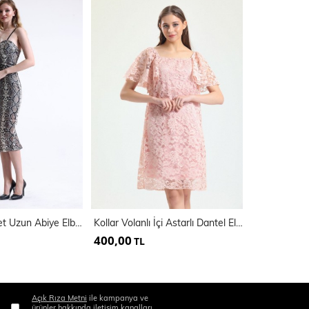
Gloplu Pul Payet Uzun Abiye Elbise | Elb3368
Kollar Volanlı İçi Astarlı Dantel Elbise | Elb33541
400,00
350,00
TL
TL
Açık Rıza Metni
ile kampanya ve
ürünler hakkında iletişim kanalları