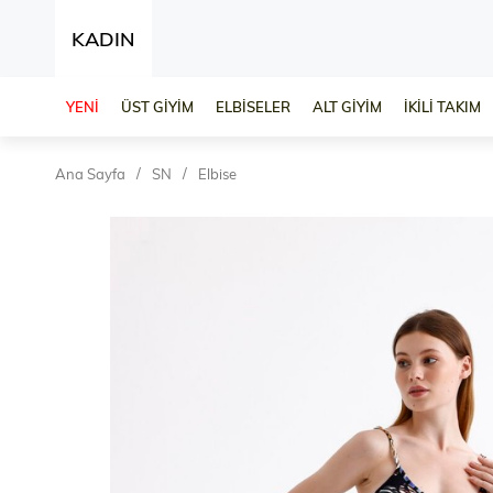
KADIN
YENİ
ÜST GİYİM
ELBİSELER
ALT GİYİM
İKİLİ TAKIM
Ana Sayfa
SN
Elbise