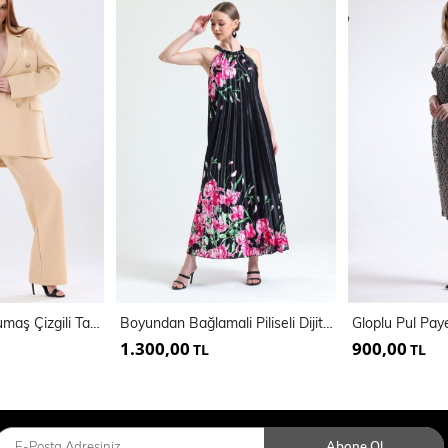
Astarlı Hürrem Kumaş Çizgili Takım Elbise | Tk35550
Boyundan Bağlamali Piliseli Dijital Baskili Kolsuz Saten Elbise | Elb34513
1.300,00
900,00
TL
TL
Abone Ol