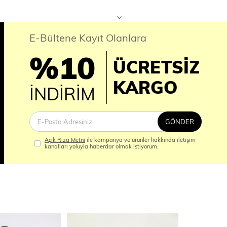
E-Bültene Kayıt Olanlara
%10
ÜCRETSİZ
İM
KARGO
İNDİRİM
GÖNDER
Açık Rıza Metni
ile kampanya ve ürünler hakkında iletişim
kanalları yoluyla haberdar olmak istiyorum.