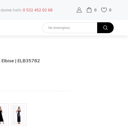
destek hattı:
0 532 452 02 68
0
0
on Elbise | ELB35782