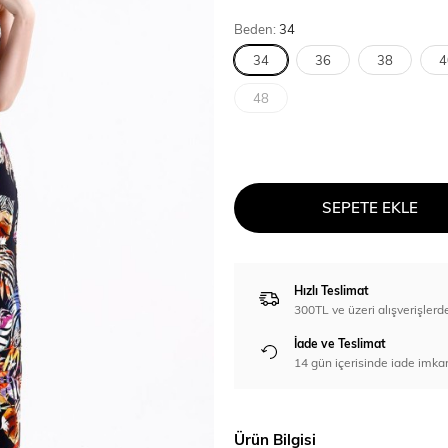
Beden:
34
34
36
38
4
48
SEPETE EKLE
Hızlı Teslimat
300TL ve üzeri alışverişl
İade ve Teslimat
14 gün içerisinde iade imka
Ürün Bilgisi