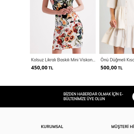
Kolsuz Likralı Baskılı Mini Viskon Elbise | ELB35735
450,00
500,00
TL
TL
BİZDEN HABERDAR OLMAK İÇİN E-
BÜLTENİMİZE ÜYE OLUN
KURUMSAL
MÜŞTERİ H