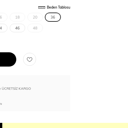
Beden Tablosu
6
18
20
36
4
46
48
erde ÜCRETSİZ KARGO
nı