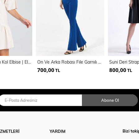
Önü Düğmeli Kısa Kol Elbise | Elb34244
On Ve Arka Robası Fıle Garnılı Onden Fermuarlı Tulum | Tlm14625
700,00
800,00
TL
TL
Abone Ol
Bizi taki
İZMETLERİ
YARDIM