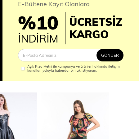
E-Bültene Kayıt Olanlara
%10
ÜCRETSİZ
İM
KARGO
İNDİRİM
GÖNDER
Açık Rıza Metni
ile kampanya ve ürünler hakkında iletişim
kanalları yoluyla haberdar olmak istiyorum.