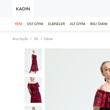
KADIN
YENİ
ÜST GİYİM
ELBİSELER
ALT GİYİM
İKİLİ TAKIM
Ana Sayfa
SN
Elbise