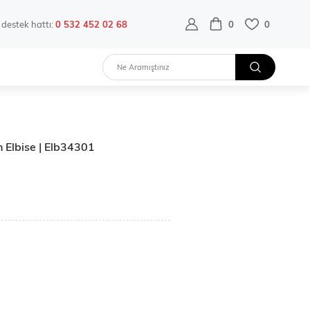
destek hattı:
0 532 452 02 68
0
0
on Elbise | Elb34301