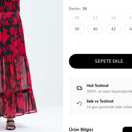
Beden:
36
10
12
14
1
38
40
42
4
SEPETE EKLE
Hızlı Teslimat
300TL ve üzeri alışverişl
İade ve Teslimat
14 gün içerisinde iade imka
Ürün Bilgisi