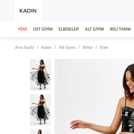
KADIN
YENİ
ÜST GİYİM
ELBİSELER
ALT GİYİM
İKİLİ TAKIM
Ana Sayfa
Kadın
Alt Giyim
Altlar
Etek