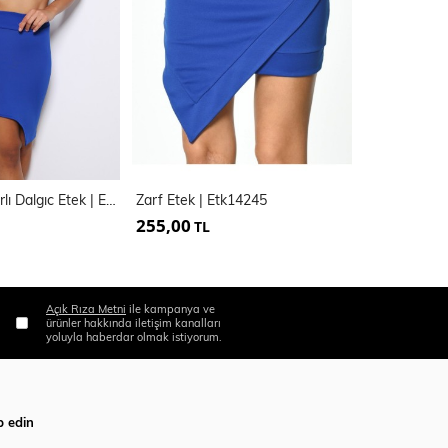
Yanları Fermuarlı Dalgıc Etek | Etk14914
Zarf Etek | Etk14245
Ottoman Ete
255,00
285,00
TL
TL
Açık Rıza Metni
ile kampanya ve
ürünler hakkında iletişim kanalları
yoluyla haberdar olmak istiyorum.
p edin