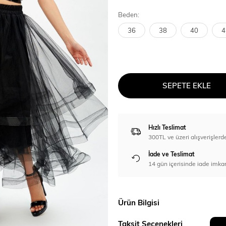
Beden:
36
38
40
4
SEPETE EKLE
Hızlı Teslimat
300TL ve üzeri alışverişl
İade ve Teslimat
14 gün içerisinde iade imka
Ürün Bilgisi
Taksit Seçenekleri