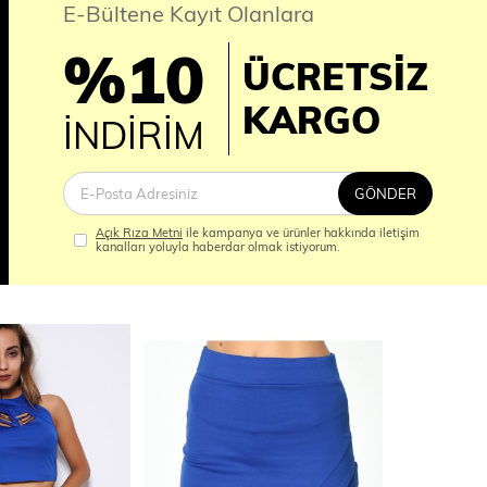
E-Bültene Kayıt Olanlara
%10
ÜCRETSİZ
İM
KARGO
İNDİRİM
GÖNDER
Açık Rıza Metni
ile kampanya ve ürünler hakkında iletişim
kanalları yoluyla haberdar olmak istiyorum.