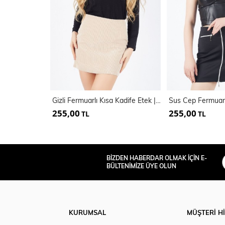
Gizli Fermuarlı Kısa Kadife Etek | Etk32566
255,00
255,00
TL
TL
BİZDEN HABERDAR OLMAK İÇİN E-
BÜLTENİMİZE ÜYE OLUN
KURUMSAL
MÜŞTERİ H