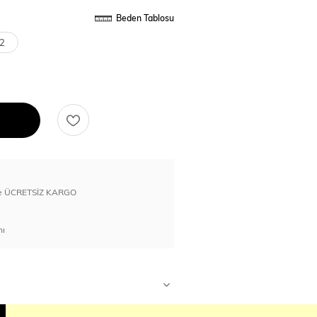
Beden Tablosu
2
erde ÜCRETSİZ KARGO
nı