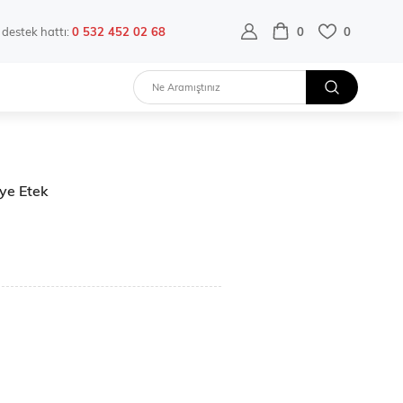
destek hattı:
0 532 452 02 68
0
0
iye Etek