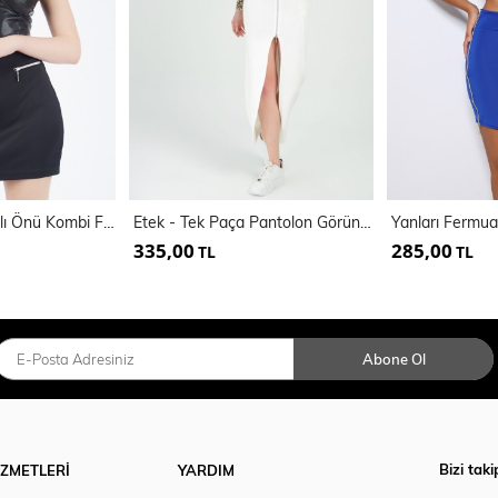
Sus Cep Fermuarlı Önü Kombi Fermuarlı Scuba Etek
Etek - Tek Paça Pantolon Görünümlü Etek | Etk31579
335,00
285,00
TL
TL
Abone Ol
Bizi taki
İZMETLERİ
YARDIM