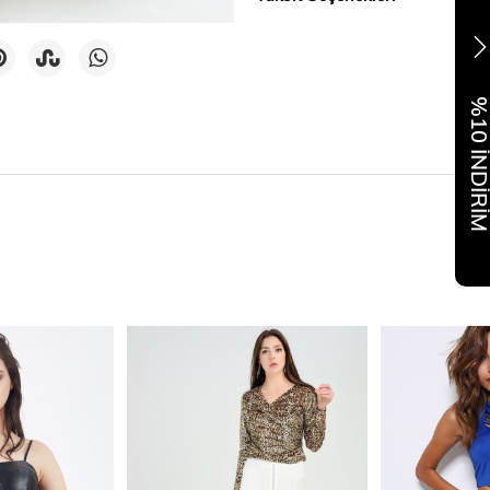
%10 İNDİR